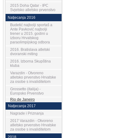
2015 Doha Qatar - IPC
Svjetsko atletsko prvenstvo
Natjecanja 2016
Budetić najbolji sportaš a
Ante Pavković najbolji
trener u 2015. godini u
izboru Hrvatskog
paraolimpijskog odbora
2016. Bratislava atletski
dvoranski miting
2016. Izborna Skupština
kluba
Varazdin - Otvoreno
atletsko prvenstvo Hrvatske
za osobe s invaliditetom
Grossetto (italija) -
Europsko Prvenstvo
Rio de Janeiro
Natjecanja 2017
Nagrade i Priznanja
2017 Varazdin - Otvoreno
atletsko prvenstvo Hrvatske
za osobe s invaliditetom
2018