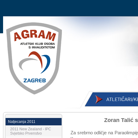
Zoran Talić s
Natjecanja 2011
2011 New Zealand - IPC
Za srebrno odličje na Paraolimpi
Svjetsko Prvenstvo
u