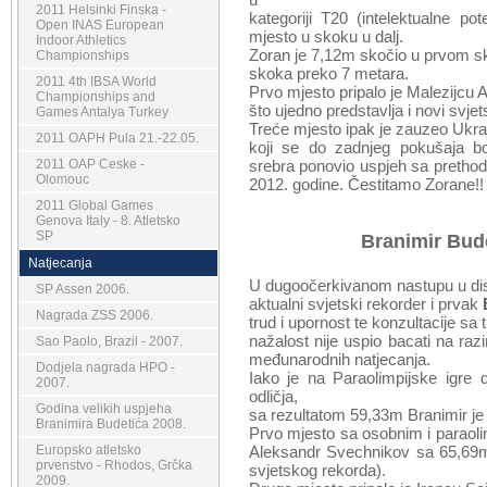
2011 Helsinki Finska -
kategoriji T20 (intelektualne 
Open INAS European
mjesto u skoku u dalj.
Indoor Athletics
Zoran je 7,12m skočio u prvom sko
Championships
skoka preko 7 metara.
2011 4th IBSA World
Prvo mjesto pripalo je Malezijcu
Championships and
što ujedno predstavlja i novi svjets
Games Antalya Turkey
Treće mjesto ipak je zauzeo Ukr
2011 OAPH Pula 21.-22.05.
koji se do zadnjeg pokušaja bo
2011 OAP Ceske -
srebra ponovio uspjeh sa prethod
Olomouc
2012. godine. Čestitamo Zorane!!
2011 Global Games
Genova Italy - 8. Atletsko
SP
Branimir Bude
Natjecanja
U dugoočerkivanom nastupu u disci
SP Assen 2006.
aktualni svjetski rekorder i prvak
Nagrada ZSS 2006.
trud i upornost te konzultacije 
nažalost nije uspio bacati na razi
Sao Paolo, Brazil - 2007.
međunarodnih natjecanja.
Dodjela nagrada HPO -
Iako je na Paraolimpijske igre d
2007.
odličja,
Godina velikih uspjeha
sa rezultatom 59,33m Branimir je 
Branimira Budetića 2008.
Prvo mjesto sa osobnim i paraol
Europsko atletsko
Aleksandr Svechnikov sa 65,69m
prvenstvo - Rhodos, Grčka
svjetskog rekorda).
2009.