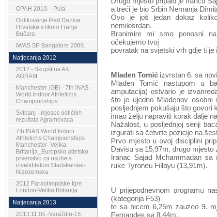
Drugo mjesto pripalo je Irancu S
a treći je bio Srbin Nemanja Dimit
OPAH 2010. - Pula
Ovo je još jedan dokaz koliko
Odlikovanje Red Danice
nemilosrdan.
Hrvatske s likom Franje
Branimire mi smo ponosni na 
Bučara
očekujemo tvoj
IWAS SP Bangalore 2009.
povratak na svjetski vrh gdje ti je 
Natjecanja 2012
2012 - Skupština AK
Mladen Tomić
izvrstan 6. sa no
AGRAM
Mladen Tomić nastupom u bac
Manchester (GB) - 7th INAS
amputacija) ostvario je izvanred
World Indoor Athletichs
što je ujedno Mladenov osobni r
Championships
posljednjem pokušaju što govori k
Svibanj - mjesec odličnih
imao želju napraviti korak dalje 
rezultata Agramovaca
Nažalost, u posljednjoj seriji ba
7th INAS World Indoor
izgurati sa četvrte pozicije na šes
Athletichs Championships
Prvo mjesto u ovoj disciplini pri
Manchester–Velika
Davisu sa 15,97m, drugo mjesto 
Britanija_Europsko atletsko
Iranac Sajad Mchammadan sa re
prvenstvo za osobe s
ruke Tyroneu Fillayu (13,91m).
invaliditetom Stadskanaal-
Nizozemska
2012 Paraolimpijske Igre
U prijepodnevnom programu nas
London-Velika Britanija
(kategorija F53)
Natjecanja 2013
te sa hicem 6,25m zauzeo 9. mj
2013.11.05.-Varaždin-16.
Fernandes sa 8,44m.