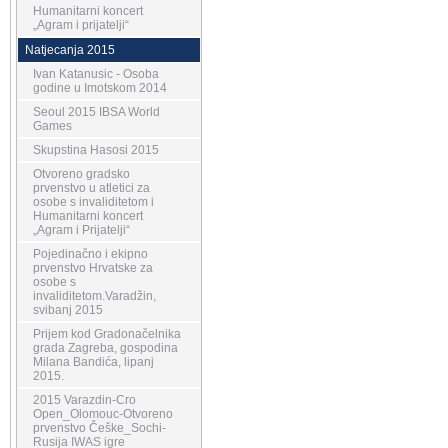
Humanitarni koncert
„Agram i prijatelji“
Natjecanja 2015
Ivan Katanusic - Osoba
godine u Imotskom 2014
Seoul 2015 IBSA World
Games
Skupstina Hasosi 2015
Otvoreno gradsko
prvenstvo u atletici za
osobe s invaliditetom i
Humanitarni koncert
„Agram i Prijatelji“
Pojedinačno i ekipno
prvenstvo Hrvatske za
osobe s
invaliditetom.Varadžin,
svibanj 2015
Prijem kod Gradonačelnika
grada Zagreba, gospodina
Milana Bandića, lipanj
2015.
2015 Varazdin-Cro
Open_Olomouc-Otvoreno
prvenstvo Češke_Sochi-
Rusija IWAS igre