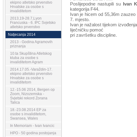
ekipno atletsko prvenstvo
Poslijepodne nastupili su
Ivan 
Hrvatske za osobe s
kategorija F44.
invaliditetom
Ivan je hicem od 55,36m zauzeo 5
2013,19-28.7,Lyon
7. mjesto.
Francuska - 6. IPC Svjetsko
Ivan je nažalost tijekom izvođenja
atletsko prvenstvo
liječničku pomoć
Natjecanja 2014
pri završetku discipline.
2013 - Godina Agramovih
priznanja
10.ta Skupština Atletskog
kluba za osobe s
invaliditetom Agram
2014.17.05.-Varaždin-17.
ekipno atletsko prvenstvo
Hrvatske za osobe s
invaliditetom
12.-15.06 2014, Bergen op
Zoom, Nizozemska -
Svjetski rekord Zorana
Talica
18.-23.08.2014 EP za
osobe s invaliditetom,
Swansea, Wales
In Memoriam - Ivan Ivancic
HPO - 50 godina postojanja