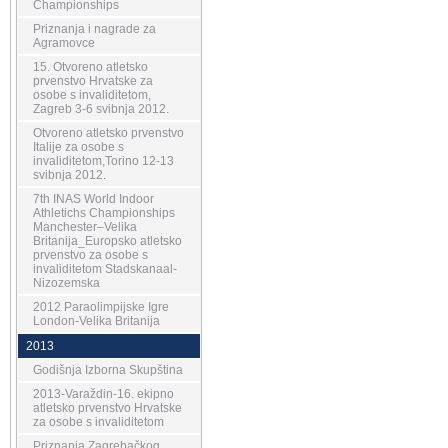
Championships
Priznanja i nagrade za
Agramovce
15. Otvoreno atletsko
prvenstvo Hrvatske za
osobe s invaliditetom,
Zagreb 3-6 svibnja 2012.
Otvoreno atletsko prvenstvo
Italije za osobe s
invaliditetom,Torino 12-13
svibnja 2012.
7th INAS World Indoor
Athletichs Championships
Manchester–Velika
Britanija_Europsko atletsko
prvenstvo za osobe s
invaliditetom Stadskanaal-
Nizozemska
2012 Paraolimpijske Igre
London-Velika Britanija
2013
Godišnja Izborna Skupština
2013-Varaždin-16. ekipno
atletsko prvenstvo Hrvatske
za osobe s invaliditetom
Priznanja Zagrebačkog