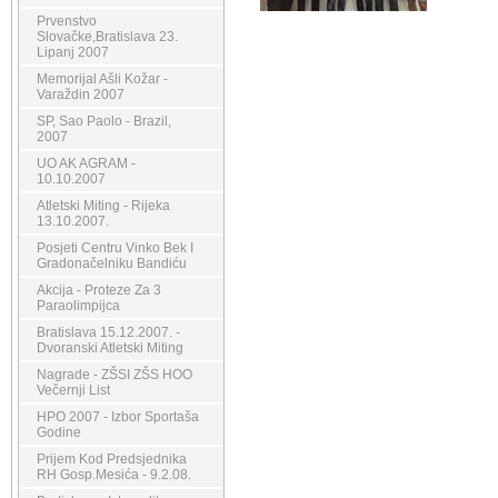
Prvenstvo
Slovačke,Bratislava 23.
Lipanj 2007
Memorijal Ašli Kožar -
Varaždin 2007
SP, Sao Paolo - Brazil,
2007
UO AK AGRAM -
10.10.2007
Atletski Miting - Rijeka
13.10.2007.
Posjeti Centru Vinko Bek I
Gradonačelniku Bandiću
Akcija - Proteze Za 3
Paraolimpijca
Bratislava 15.12.2007. -
Dvoranski Atletski Miting
Nagrade - ZŠSI ZŠS HOO
Večernji List
HPO 2007 - Izbor Sportaša
Godine
Prijem Kod Predsjednika
RH Gosp.Mesića - 9.2.08.