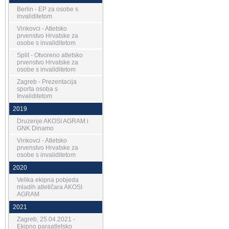
Berlin - EP za osobe s
invaliditetom
Vinkovci - Atletsko
prvenstvo Hrvatske za
osobe s invaliditetom
Split - Otvoreno atletsko
prvenstvo Hrvatske za
osobe s invaliditetom
Zagreb - Prezentacija
sporta osoba s
Invaliditetom
2019
Druzenje AKOSI AGRAM i
GNK Dinamo
Vinkovci - Atletsko
prvenstvo Hrvatske za
osobe s invaliditetom
2020
Velika ekipna pobjeda
mladih atletičara AKOSI
AGRAM
2021
Zagreb, 25.04.2021 -
Ekipno paraatletsko