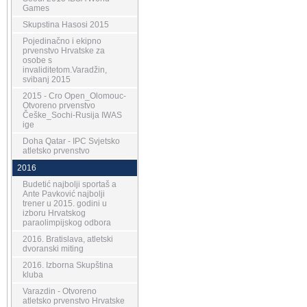
Games
Skupstina Hasosi 2015
Pojedinačno i ekipno
prvenstvo Hrvatske za
osobe s
invaliditetom.Varadžin,
svibanj 2015
2015 - Cro Open_Olomouc-
Otvoreno prvenstvo
Češke_Sochi-Rusija IWAS
ige
Doha Qatar - IPC Svjetsko
atletsko prvenstvo
2016
Budetić najbolji sportaš a
Ante Pavković najbolji
trener u 2015. godini u
izboru Hrvatskog
paraolimpijskog odbora
2016. Bratislava, atletski
dvoranski miting
2016. Izborna Skupština
kluba
Varazdin - Otvoreno
atletsko prvenstvo Hrvatske