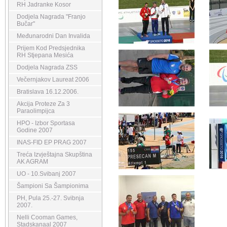
RH Jadranke Kosor
Dodjela Nagrada "Franjo
Bučar"
Međunarodni Dan Invalida
Prijem Kod Predsjednika
RH Stjepana Mesića
Dodjela Nagrada ZSS
Večernjakov Laureat 2006
Bratislava 16.12.2006.
Akcija Proteze Za 3
Paraolimpijca
HPO - Izbor Sportasa
Godine 2007
INAS-FID EP PRAG 2007
Treća Izvještajna Skupština
AK AGRAM
UO - 10.Svibanj 2007
Šampioni Sa Šampionima
PH, Pula 25.-27. Svibnja
2007.
Nelli Cooman Games,
Stadskanaal 2007