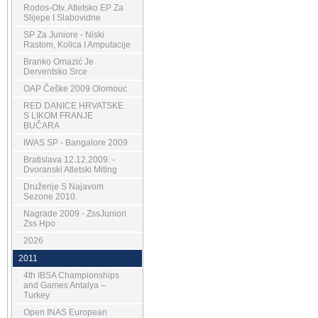
Rodos-Otv. Atletsko EP Za
Slijepe I Slabovidne
SP Za Juniore - Niski
Rastom, Kolica I Amputacije
Branko Omazić Je
Derventsko Srce
OAP Češke 2009 Olomouc
RED DANICE HRVATSKE
S LIKOM FRANJE
BUČARA
IWAS SP - Bangalore 2009
Bratislava 12.12.2009. -
Dvoranski Atletski Miting
Druženje S Najavom
Sezone 2010.
Nagrade 2009 - ZssJuniori
Zss Hpo
2026
2011
4th IBSA Championships
and Games Antalya –
Turkey
Open INAS European