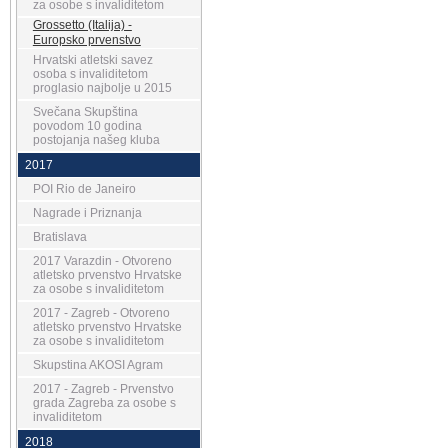
za osobe s invaliditetom
Grossetto (Italija) -
Europsko prvenstvo
Hrvatski atletski savez
osoba s invaliditetom
proglasio najbolje u 2015
Svečana Skupština
povodom 10 godina
postojanja našeg kluba
2017
POI Rio de Janeiro
Nagrade i Priznanja
Bratislava
2017 Varazdin - Otvoreno
atletsko prvenstvo Hrvatske
za osobe s invaliditetom
2017 - Zagreb - Otvoreno
atletsko prvenstvo Hrvatske
za osobe s invaliditetom
Skupstina AKOSI Agram
2017 - Zagreb - Prvenstvo
grada Zagreba za osobe s
invaliditetom
2018