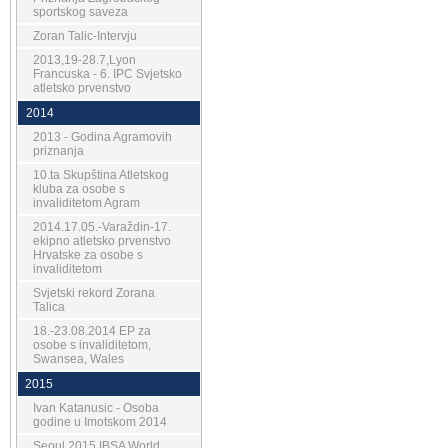
sportskog saveza
Zoran Talic-Intervju
2013,19-28.7,Lyon
Francuska - 6. IPC Svjetsko
atletsko prvenstvo
2014
2013 - Godina Agramovih
priznanja
10.ta Skupština Atletskog
kluba za osobe s
invaliditetom Agram
2014.17.05.-Varaždin-17.
ekipno atletsko prvenstvo
Hrvatske za osobe s
invaliditetom
Svjetski rekord Zorana
Talica
18.-23.08.2014 EP za
osobe s invaliditetom,
Swansea, Wales
2015
Ivan Katanusic - Osoba
godine u Imotskom 2014
Seoul 2015 IBSA World