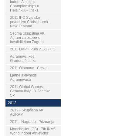
Indoor Athletics
Championships u
Helsinkiju-Finska
2011 IPC Svjetsko
prvenstvo Christchurch -
New Zealand
Sedma Skupština AK
Agram za osobe s
invaliditetom Zagreb
2011 OAPH Pula 21.-22.05.
Agramovci kod
Gradonačelnika
2011 Olomouc - Ceska
Ljetne aktivnosti
Agramovaca
2011 Global Games
Genova Italy - 8. Atletsko
SP
2012
2012 - Skupština AK
AGRAM
2011 - Nagrade i Priznanja
Manchester (GB) - 7th INAS
World Indoor Athletichs