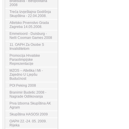
Bratislava - Istropolitana
2008
Treća Izvještajna Godišnja
Skupština - 22.04.2008.
Atletsko Prvenstvo Grada
Zagreba 14.05.2008.
Emmeloord - Duisburg -
Nelli Cooman Games 2008
11. OAPH Za Osobe S
Invaliditetom
Promocija Hrvatske
Paraolimpijske
Reprezentacije
MZOS -- Atletika I Mi -
Zajedno U Ljepšu
Budućnost
POI Peking 2008
Branimir Budetic 2008 -
Nagrade Odlikovanja
Prva Izborna Skupština AK
Agram
Skupština HASOSI 2009
OAPH 22.-24. 05. 2009.
Rijeka