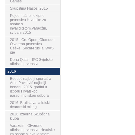
Games
Skupstina Hasosi 2015
Pojedinačno i ekipno
prvenstvo Hrvatske za
osobe s
invaliditetom.Varadžin,
svibanj 2015
2015 - Cro Open_Olomouc-
Otvoreno prvenstvo
Češke_Sochi-Rusija IWAS
ige
Doha Qatar - IPC Svjetsko
atletsko prvenstvo
2016
Budetić najbolji sportaš a
Ante Pavković najbolji
trener u 2015. godini u
izboru Hrvatskog
paraolimpijskog odbora
2016. Bratislava, atletski
dvoranski miting
2016. Izborna Skupština
kluba
Varazdin - Otvoreno
atletsko prvenstvo Hrvatske
za osobe s invaliditetom