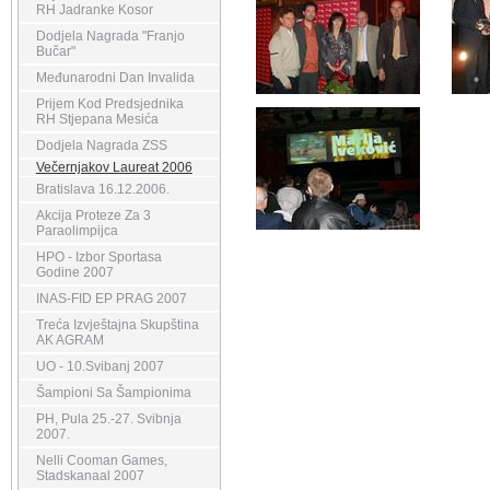
RH Jadranke Kosor
Dodjela Nagrada "Franjo
Bučar"
Međunarodni Dan Invalida
Prijem Kod Predsjednika
RH Stjepana Mesića
Dodjela Nagrada ZSS
Večernjakov Laureat 2006
Bratislava 16.12.2006.
Akcija Proteze Za 3
Paraolimpijca
HPO - Izbor Sportasa
Godine 2007
INAS-FID EP PRAG 2007
Treća Izvještajna Skupština
AK AGRAM
UO - 10.Svibanj 2007
Šampioni Sa Šampionima
PH, Pula 25.-27. Svibnja
2007.
Nelli Cooman Games,
Stadskanaal 2007