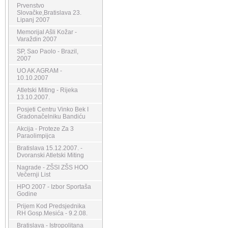
Prvenstvo
Slovačke,Bratislava 23.
Lipanj 2007
Memorijal Ašli Kožar -
Varaždin 2007
SP, Sao Paolo - Brazil,
2007
UO AK AGRAM -
10.10.2007
Atletski Miting - Rijeka
13.10.2007.
Posjeti Centru Vinko Bek I
Gradonačelniku Bandiću
Akcija - Proteze Za 3
Paraolimpijca
Bratislava 15.12.2007. -
Dvoranski Atletski Miting
Nagrade - ZŠSI ZŠS HOO
Večernji List
HPO 2007 - Izbor Sportaša
Godine
Prijem Kod Predsjednika
RH Gosp.Mesića - 9.2.08.
Bratislava - Istropolitana