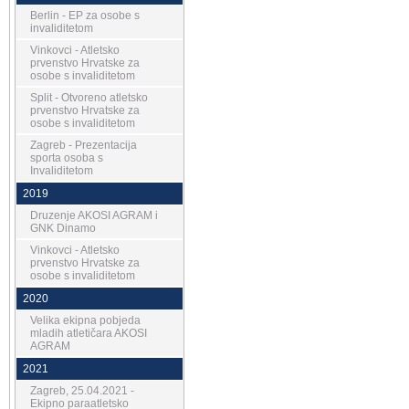
Berlin - EP za osobe s
invaliditetom
Vinkovci - Atletsko
prvenstvo Hrvatske za
osobe s invaliditetom
Split - Otvoreno atletsko
prvenstvo Hrvatske za
osobe s invaliditetom
Zagreb - Prezentacija
sporta osoba s
Invaliditetom
2019
Druzenje AKOSI AGRAM i
GNK Dinamo
Vinkovci - Atletsko
prvenstvo Hrvatske za
osobe s invaliditetom
2020
Velika ekipna pobjeda
mladih atletičara AKOSI
AGRAM
2021
Zagreb, 25.04.2021 -
Ekipno paraatletsko