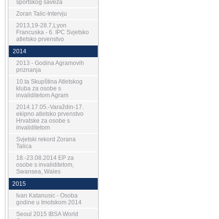
sportskog saveza
Zoran Talic-Intervju
2013,19-28.7,Lyon
Francuska - 6. IPC Svjetsko
atletsko prvenstvo
2014
2013 - Godina Agramovih
priznanja
10.ta Skupština Atletskog
kluba za osobe s
invaliditetom Agram
2014.17.05.-Varaždin-17.
ekipno atletsko prvenstvo
Hrvatske za osobe s
invaliditetom
Svjetski rekord Zorana
Talica
18.-23.08.2014 EP za
osobe s invaliditetom,
Swansea, Wales
2015
Ivan Katanusic - Osoba
godine u Imotskom 2014
Seoul 2015 IBSA World