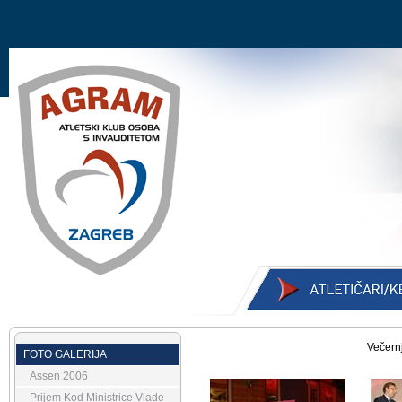
Večern
FOTO GALERIJA
Assen 2006
Prijem Kod Ministrice Vlade