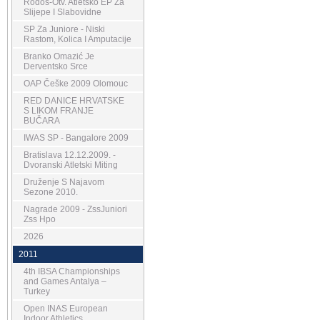
Rodos-Otv. Atletsko EP Za
Slijepe I Slabovidne
SP Za Juniore - Niski
Rastom, Kolica I Amputacije
Branko Omazić Je
Derventsko Srce
OAP Češke 2009 Olomouc
RED DANICE HRVATSKE
S LIKOM FRANJE
BUČARA
IWAS SP - Bangalore 2009
Bratislava 12.12.2009. -
Dvoranski Atletski Miting
Druženje S Najavom
Sezone 2010.
Nagrade 2009 - ZssJuniori
Zss Hpo
2026
2011
4th IBSA Championships
and Games Antalya –
Turkey
Open INAS European
Indoor Athletics