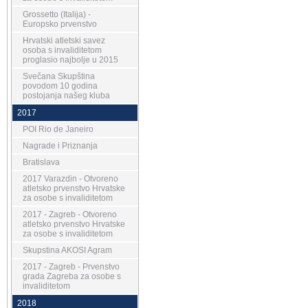
Grossetto (Italija) -
Europsko prvenstvo
Hrvatski atletski savez
osoba s invaliditetom
proglasio najbolje u 2015
Svečana Skupština
povodom 10 godina
postojanja našeg kluba
2017
POI Rio de Janeiro
Nagrade i Priznanja
Bratislava
2017 Varazdin - Otvoreno
atletsko prvenstvo Hrvatske
za osobe s invaliditetom
2017 - Zagreb - Otvoreno
atletsko prvenstvo Hrvatske
za osobe s invaliditetom
Skupstina AKOSI Agram
2017 - Zagreb - Prvenstvo
grada Zagreba za osobe s
invaliditetom
2018