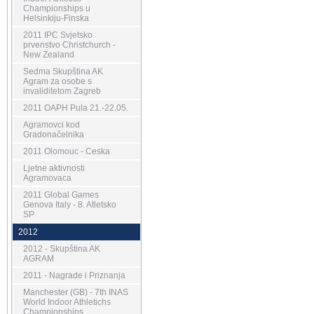
Championships u
Helsinkiju-Finska
2011 IPC Svjetsko
prvenstvo Christchurch -
New Zealand
Sedma Skupština AK
Agram za osobe s
invaliditetom Zagreb
2011 OAPH Pula 21.-22.05.
Agramovci kod
Gradonačelnika
2011 Olomouc - Ceska
Ljetne aktivnosti
Agramovaca
2011 Global Games
Genova Italy - 8. Atletsko
SP
2012
2012 - Skupština AK
AGRAM
2011 - Nagrade i Priznanja
Manchester (GB) - 7th INAS
World Indoor Athletichs
Championships