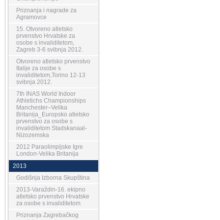
Priznanja i nagrade za
Agramovce
15. Otvoreno atletsko
prvenstvo Hrvatske za
osobe s invaliditetom,
Zagreb 3-6 svibnja 2012.
Otvoreno atletsko prvenstvo
Italije za osobe s
invaliditetom,Torino 12-13
svibnja 2012.
7th INAS World Indoor
Athletichs Championships
Manchester–Velika
Britanija_Europsko atletsko
prvenstvo za osobe s
invaliditetom Stadskanaal-
Nizozemska
2012 Paraolimpijske Igre
London-Velika Britanija
2013
Godišnja Izborna Skupština
2013-Varaždin-16. ekipno
atletsko prvenstvo Hrvatske
za osobe s invaliditetom
Priznanja Zagrebačkog