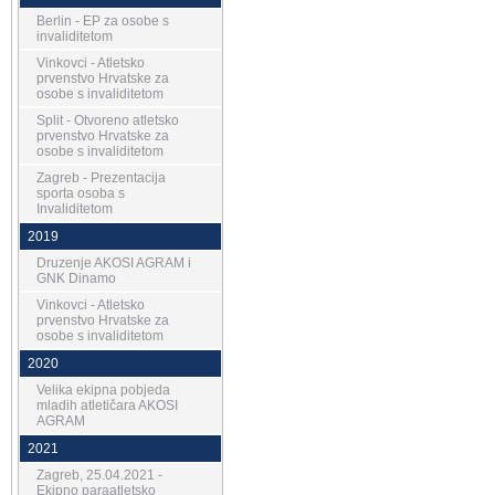
Berlin - EP za osobe s
invaliditetom
Vinkovci - Atletsko
prvenstvo Hrvatske za
osobe s invaliditetom
Split - Otvoreno atletsko
prvenstvo Hrvatske za
osobe s invaliditetom
Zagreb - Prezentacija
sporta osoba s
Invaliditetom
2019
Druzenje AKOSI AGRAM i
GNK Dinamo
Vinkovci - Atletsko
prvenstvo Hrvatske za
osobe s invaliditetom
2020
Velika ekipna pobjeda
mladih atletičara AKOSI
AGRAM
2021
Zagreb, 25.04.2021 -
Ekipno paraatletsko