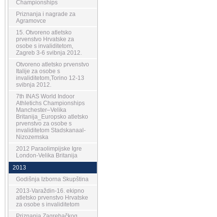
Championships
Priznanja i nagrade za
Agramovce
15. Otvoreno atletsko
prvenstvo Hrvatske za
osobe s invaliditetom,
Zagreb 3-6 svibnja 2012.
Otvoreno atletsko prvenstvo
Italije za osobe s
invaliditetom,Torino 12-13
svibnja 2012.
7th INAS World Indoor
Athletichs Championships
Manchester–Velika
Britanija_Europsko atletsko
prvenstvo za osobe s
invaliditetom Stadskanaal-
Nizozemska
2012 Paraolimpijske Igre
London-Velika Britanija
2013
Godišnja Izborna Skupština
2013-Varaždin-16. ekipno
atletsko prvenstvo Hrvatske
za osobe s invaliditetom
Priznanja Zagrebačkog