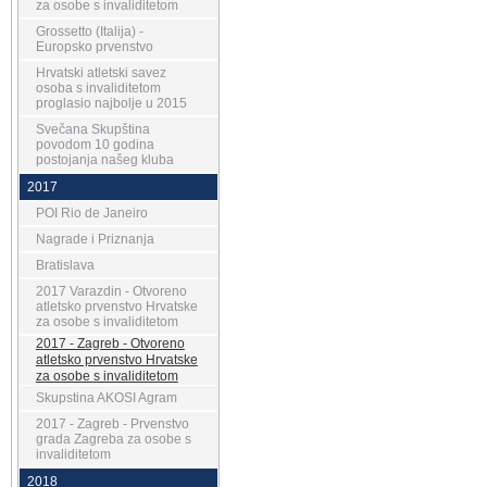
za osobe s invaliditetom
Grossetto (Italija) -
Europsko prvenstvo
Hrvatski atletski savez
osoba s invaliditetom
proglasio najbolje u 2015
Svečana Skupština
povodom 10 godina
postojanja našeg kluba
2017
POI Rio de Janeiro
Nagrade i Priznanja
Bratislava
2017 Varazdin - Otvoreno
atletsko prvenstvo Hrvatske
za osobe s invaliditetom
2017 - Zagreb - Otvoreno
atletsko prvenstvo Hrvatske
za osobe s invaliditetom
Skupstina AKOSI Agram
2017 - Zagreb - Prvenstvo
grada Zagreba za osobe s
invaliditetom
2018