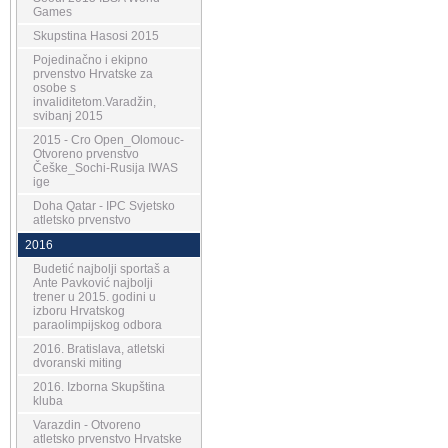
Games
Skupstina Hasosi 2015
Pojedinačno i ekipno
prvenstvo Hrvatske za
osobe s
invaliditetom.Varadžin,
svibanj 2015
2015 - Cro Open_Olomouc-
Otvoreno prvenstvo
Češke_Sochi-Rusija IWAS
ige
Doha Qatar - IPC Svjetsko
atletsko prvenstvo
2016
Budetić najbolji sportaš a
Ante Pavković najbolji
trener u 2015. godini u
izboru Hrvatskog
paraolimpijskog odbora
2016. Bratislava, atletski
dvoranski miting
2016. Izborna Skupština
kluba
Varazdin - Otvoreno
atletsko prvenstvo Hrvatske