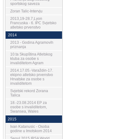
sportskog saveza
Zoran Talic-Intervju
2013,19-28.7,Lyon
Francuska - 6. IPC Svjetsko
atletsko prvenstvo
2014
2013 - Godina Agramovih
priznanja
10.ta Skupština Atletskog
kluba za osobe s
invaliditetom Agram
2014.17.05.-Varaždin-17.
ekipno atletsko prvenstvo
Hrvatske za osobe s
invaliditetom
Svjetski rekord Zorana
Talica
18.-23.08.2014 EP za
osobe s invaliditetom,
Swansea, Wales
2015
Ivan Katanusic - Osoba
godine u Imotskom 2014
Seoul 2015 IBSA World