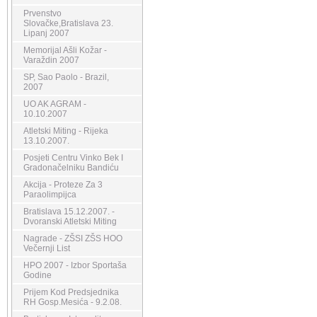
Prvenstvo
Slovačke,Bratislava 23.
Lipanj 2007
Memorijal Ašli Kožar -
Varaždin 2007
SP, Sao Paolo - Brazil,
2007
UO AK AGRAM -
10.10.2007
Atletski Miting - Rijeka
13.10.2007.
Posjeti Centru Vinko Bek I
Gradonačelniku Bandiću
Akcija - Proteze Za 3
Paraolimpijca
Bratislava 15.12.2007. -
Dvoranski Atletski Miting
Nagrade - ZŠSI ZŠS HOO
Večernji List
HPO 2007 - Izbor Sportaša
Godine
Prijem Kod Predsjednika
RH Gosp.Mesića - 9.2.08.