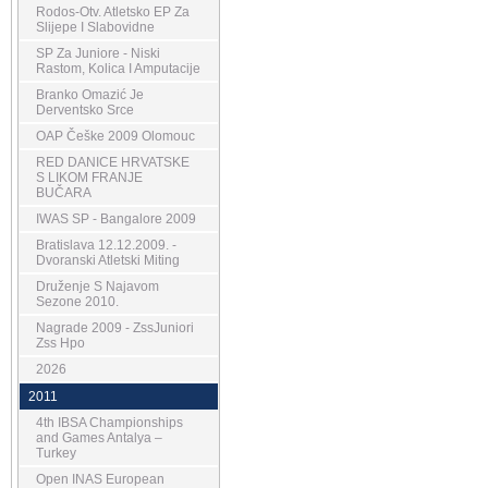
Rodos-Otv. Atletsko EP Za
Slijepe I Slabovidne
SP Za Juniore - Niski
Rastom, Kolica I Amputacije
Branko Omazić Je
Derventsko Srce
OAP Češke 2009 Olomouc
RED DANICE HRVATSKE
S LIKOM FRANJE
BUČARA
IWAS SP - Bangalore 2009
Bratislava 12.12.2009. -
Dvoranski Atletski Miting
Druženje S Najavom
Sezone 2010.
Nagrade 2009 - ZssJuniori
Zss Hpo
2026
2011
4th IBSA Championships
and Games Antalya –
Turkey
Open INAS European