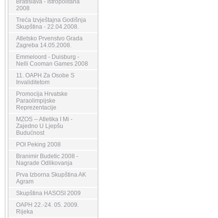
Bratislava - Istropolitana
2008
Treća Izvještajna Godišnja
Skupština - 22.04.2008.
Atletsko Prvenstvo Grada
Zagreba 14.05.2008.
Emmeloord - Duisburg -
Nelli Cooman Games 2008
11. OAPH Za Osobe S
Invaliditetom
Promocija Hrvatske
Paraolimpijske
Reprezentacije
MZOS -- Atletika I Mi -
Zajedno U Ljepšu
Budućnost
POI Peking 2008
Branimir Budetic 2008 -
Nagrade Odlikovanja
Prva Izborna Skupština AK
Agram
Skupština HASOSI 2009
OAPH 22.-24. 05. 2009.
Rijeka