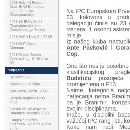
2011 Helsinki Finska -
Open INAS European
Na IPC Europskom Prvens
Indoor Athletics
Championships
23. kolovoza u grad
2011 4th IBSA World
delegaciju činile su 2
Championships and
trenera, 1 osobni asistent
Games Antalya Turkey
misije.
2011 OAPH Pula 21.-22.05.
Iz našeg kluba nastupil
2011 OAP Ceske -
Ante Pavković
i
Gora
Olomouc
Čop
.
2011 Global Games
Genova Italy - 8. Atletsko
SP
Ono što nas je posebno 
Natjecanja
klasifikacijskog pr
Budetiću
, postojeća n
SP Assen 2006.
promijenjena u F13.
Nagrada ZSS 2006.
Naime, kategorija nat
Sao Paolo, Brazil - 2007.
natjecanja nema Branimir
Dodjela nagrada HPO -
pa je Branimir, konze
2007.
svojim disciplinama.
Godina velikih uspjeha
Branimira Budetića 2008.
Inače, u disciplini bac
važećoj IPC rang listi, ko
Europsko atletsko
prvenstvo - Rhodos, Grčka
Kako nam radi Medi
2009.