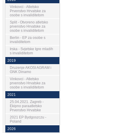
Vinkovci - Atletsko
Prvenstvo Hrvatske za
osobe s invaliditetom
Split - Otvoreno atletsko
prvenstvo Hrvatske za
osobe s invaliditetom
Berlin - EP za osobe s
invaliditetom
Irska - Svjetske Igre mladih
s invaliditetom
2019
Druzenje AKOSI AGRAM i
GNK Dinamo
Vinkovci - Atletsko
prvenstvo Hrvatske za
osobe s invaliditetom
2021
25.04.2021. Zagreb -
Ekipno paraatletsko
Prvenstvo Hrvatske
2021 EP Bydgoszczu -
Poland
2026