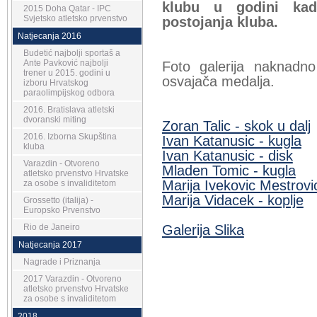
klubu u godini kad
2015 Doha Qatar - IPC
Svjetsko atletsko prvenstvo
postojanja kluba.
Natjecanja 2016
Budetić najbolji sportaš a
Ante Pavković najbolji
Foto galerija naknadno
trener u 2015. godini u
osvajača medalja.
izboru Hrvatskog
paraolimpijskog odbora
2016. Bratislava atletski
dvoranski miting
Zoran Talic - skok u dalj
2016. Izborna Skupština
Ivan Katanusic - kugla
kluba
Ivan Katanusic - disk
Varazdin - Otvoreno
Mladen Tomic - kugla
atletsko prvenstvo Hrvatske
Marija Ivekovic Mestrovic
za osobe s invaliditetom
Marija Vidacek - koplje
Grossetto (italija) -
Europsko Prvenstvo
Rio de Janeiro
Galerija Slika
Natjecanja 2017
Nagrade i Priznanja
2017 Varazdin - Otvoreno
atletsko prvenstvo Hrvatske
za osobe s invaliditetom
2018