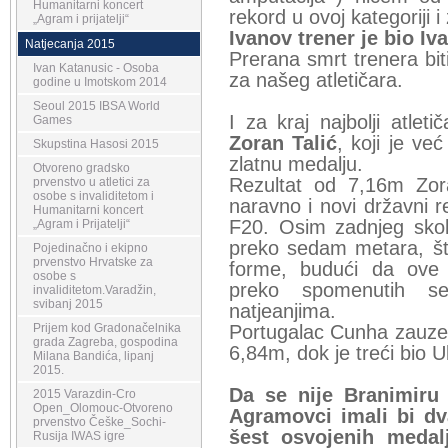
Humanitarni koncert
rekord u ovoj kategoriji 
„Agram i prijatelji“
Ivanov trener je bio Iv
Natjecanja 2015
Prerana smrt trenera biti
Ivan Katanusic - Osoba
za našeg atletičara.
godine u Imotskom 2014
Seoul 2015 IBSA World
I za kraj najbolji atleti
Games
Zoran Talić
, koji je ve
Skupstina Hasosi 2015
zlatnu medalju.
Otvoreno gradsko
Rezultat od 7,16m Zor
prvenstvo u atletici za
osobe s invaliditetom i
naravno i novi državni r
Humanitarni koncert
F20. Osim zadnjeg skoka
„Agram i Prijatelji“
preko sedam metara, što
Pojedinačno i ekipno
prvenstvo Hrvatske za
forme, budući da ove
osobe s
preko spomenutih s
invaliditetom.Varadžin,
svibanj 2015
natjeanjima.
Prijem kod Gradonačelnika
Portugalac Cunha zauzeo
grada Zagreba, gospodina
6,84m, dok je treći bio 
Milana Bandića, lipanj
2015.
Da se nije Branimiru 
2015 Varazdin-Cro
Open_Olomouc-Otvoreno
Agramovci imali bi dv
prvenstvo Češke_Sochi-
šest osvojenih medal
Rusija IWAS igre