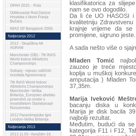
klasifikatorica za slije
OPAH 2010. - Pula
nam se ovo dogodilo.
Odlikovanje Red Danice
Da li će UO HASOSI i 
Hrvatske s likom Franje
kvalitetniju Zdravstvenu 
Bučara
krajnje vrijeme da se
IWAS SP Bangalore 2009.
promijene, sigruno jeste.
Natjecanja 2012
2012 - Skupština AK
A sada nešto više o sjajn
AGRAM
Manchester (GB) - 7th INAS
World Indoor Athletichs
Mladen Tomić
najbol
Championships
zauzeo je treće mjest
Svibanj - mjesec odličnih
koplja u muškoj konkuren
rezultata Agramovaca
amputacija ) Mladen To
7th INAS World Indoor
37,35m.
Athletichs Championships
Manchester–Velika
Britanija_Europsko atletsko
Marija Iveković Meštr
prvenstvo za osobe s
invaliditetom Stadskanaal-
bacanju diska u konkure
Nizozemska
Marija je disk bacila 3
2012 Paraolimpijske Igre
najbolji rezultat.
London-Velika Britanija
Međutim, budući da se u
Natjecanja 2013
kategorija F11 i F12, T
2013.11.05.-Varaždin-16.