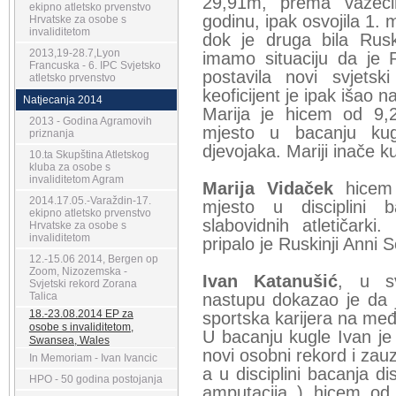
29,91m, prema važeći
ekipno atletsko prvenstvo
godinu, ipak osvojila 1. 
Hrvatske za osobe s
invaliditetom
dok je druga bila Ru
2013,19-28.7,Lyon
imamo situaciju da je
Francuska - 6. IPC Svjetsko
postavila novi svjetsk
atletsko prvenstvo
keoficijent je ipak išao na
Natjecanja 2014
Marija je hicem od 9,
2013 - Godina Agramovih
mjesto u bacanju kugl
priznanja
djevojaka. Mariji inače k
10.ta Skupština Atletskog
kluba za osobe s
invaliditetom Agram
Marija Vidaček
hicem 
2014.17.05.-Varaždin-17.
mjesto u disciplini b
ekipno atletsko prvenstvo
slabovidnih atletičarki
Hrvatske za osobe s
invaliditetom
pripalo je Ruskinji Anni 
12.-15.06 2014, Bergen op
Zoom, Nizozemska -
Ivan Katanušić
, u s
Svjetski rekord Zorana
Talica
nastupu dokazao je da j
18.-23.08.2014 EP za
sportska karijera na me
osobe s invaliditetom,
U bacanju kugle Ivan je
Swansea, Wales
novi osobni rekord i zau
In Memoriam - Ivan Ivancic
a u disciplini bacanja di
HPO - 50 godina postojanja
amputacija ) hicem od 