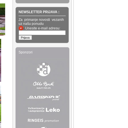
NEWSLETTER PRIJAVA :
Za primanje novosti vezanih
uz našu ponudu
Unesite e-mail adresu:
Sponzori