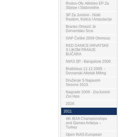
Rodos-Otv. Atletsko EP Za
Slijepe I Slabovidne
SP Za Juniore - Niski
Rastom, Kolica I Amputacije
Branko Omazić Je
Derventsko Srce
OAP Češke 2009 Olomouc
RED DANICE HRVATSKE
S LIKOM FRANJE
BUČARA
IWAS SP - Bangalore 2009
Bratislava 12.12.2009. -
Dvoranski Atletski Miting
Druženje S Najavom
Sezone 2010.
Nagrade 2009 - ZssJuniori
Zss Hpo
2026
2011
4th IBSA Championships
and Games Antalya –
Turkey
Open INAS European