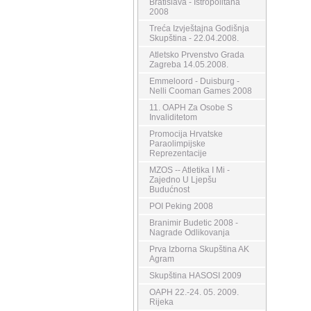
Bratislava - Istropolitana
2008
Treća Izvještajna Godišnja
Skupština - 22.04.2008.
Atletsko Prvenstvo Grada
Zagreba 14.05.2008.
Emmeloord - Duisburg -
Nelli Cooman Games 2008
11. OAPH Za Osobe S
Invaliditetom
Promocija Hrvatske
Paraolimpijske
Reprezentacije
MZOS -- Atletika I Mi -
Zajedno U Ljepšu
Budućnost
POI Peking 2008
Branimir Budetic 2008 -
Nagrade Odlikovanja
Prva Izborna Skupština AK
Agram
Skupština HASOSI 2009
OAPH 22.-24. 05. 2009.
Rijeka