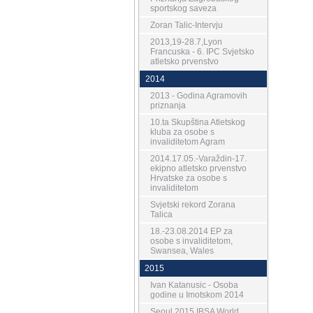
sportskog saveza
Zoran Talic-Intervju
2013,19-28.7,Lyon
Francuska - 6. IPC Svjetsko
atletsko prvenstvo
2014
2013 - Godina Agramovih
priznanja
10.ta Skupština Atletskog
kluba za osobe s
invaliditetom Agram
2014.17.05.-Varaždin-17.
ekipno atletsko prvenstvo
Hrvatske za osobe s
invaliditetom
Svjetski rekord Zorana
Talica
18.-23.08.2014 EP za
osobe s invaliditetom,
Swansea, Wales
2015
Ivan Katanusic - Osoba
godine u Imotskom 2014
Seoul 2015 IBSA World