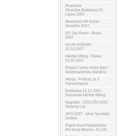
Prvenstvo
Slovačke,Bratislava 23.
Lipanj 2007
Memorijal Ašli Kožar -
Varaždin 2007
SP, Sao Paolo - Brazil,
2007
UO AK AGRAM -
10.10.2007
Atletski Miting - Rijeka
13.10.2007.
Posjeti Centru Vinko Bek I
Gradonačelniku Bandiću
Akcija - Proteze Za 3
Paraolimpijca
Bratislava 15.12.2007. -
Dvoranski Atletski Miting
Nagrade - ZŠSI ZŠS HOO
Večernji List
HPO 2007 - Izbor Sportaša
Godine
Prijem Kod Predsjednika
RH Gosp.Mesića - 9.2.08.