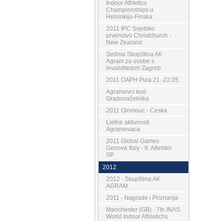
Indoor Athletics
Championships u
Helsinkiju-Finska
2011 IPC Svjetsko
prvenstvo Christchurch -
New Zealand
Sedma Skupština AK
Agram za osobe s
invaliditetom Zagreb
2011 OAPH Pula 21.-22.05.
Agramovci kod
Gradonačelnika
2011 Olomouc - Ceska
Ljetne aktivnosti
Agramovaca
2011 Global Games
Genova Italy - 8. Atletsko
SP
2012
2012 - Skupština AK
AGRAM
2011 - Nagrade i Priznanja
Manchester (GB) - 7th INAS
World Indoor Athletichs