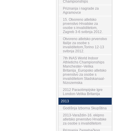
Championships
Priznanja i nagrade za
Agramovce
15. Otvoreno atletsko
prvenstvo Hrvatske za
osobe s invaliditetom,
Zagreb 3-6 svibnja 2012.
Otvoreno atletsko prvenstvo
Italije za osobe s
invaliditetom,Torino 12-13
svibnja 2012.
7th INAS World Indoor
Athletichs Championships
Manchester–Velika
Britanija_Europsko atletsko
prvenstvo za osobe s
invaliditetom Stadskanaal-
Nizozemska
2012 Paraolimpijske Igre
London-Velika Britanija
2013
Godišnja Izborna Skupština
2013-Varaždin-16. ekipno
atletsko prvenstvo Hrvatske
za osobe s invaliditetom
Priznanja Zagrebačkog