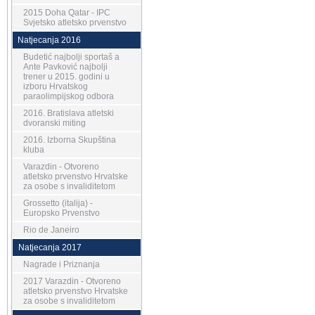
2015 Doha Qatar - IPC
Svjetsko atletsko prvenstvo
Natjecanja 2016
Budetić najbolji sportaš a
Ante Pavković najbolji
trener u 2015. godini u
izboru Hrvatskog
paraolimpijskog odbora
2016. Bratislava atletski
dvoranski miting
2016. Izborna Skupština
kluba
Varazdin - Otvoreno
atletsko prvenstvo Hrvatske
za osobe s invaliditetom
Grossetto (italija) -
Europsko Prvenstvo
Rio de Janeiro
Natjecanja 2017
Nagrade i Priznanja
2017 Varazdin - Otvoreno
atletsko prvenstvo Hrvatske
za osobe s invaliditetom