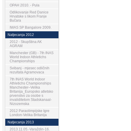
OPAH 2010. - Pula
Odlikovanje Red Danice
Hrvatske s likom Franje
Bučara
IWAS SP Bangalore 2009.
Natjecanja 2012
2012 - Skupština AK
AGRAM
Manchester (GB) - 7th INAS
World Indoor Athletichs
Championships
Svibanj - mjesec odličnih
rezultata Agramovaca
7th INAS World Indoor
Athletichs Championships
Manchester–Velika
Britanija_Europsko atletsko
prvenstvo za osobe s
invaliditetom Stadskanaal-
Nizozemska
2012 Paraolimpijske Igre
London-Velika Britanija
Natjecanja 2013
2013.11.05.-Varaždin-16.