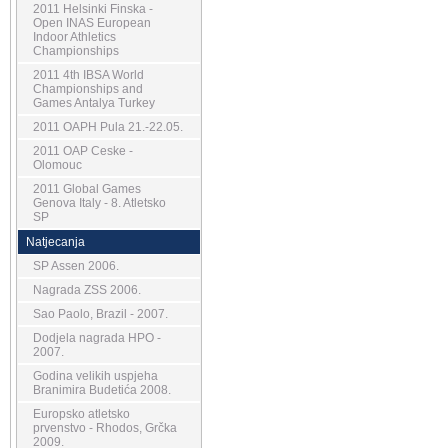
2011 Helsinki Finska -
Open INAS European
Indoor Athletics
Championships
2011 4th IBSA World
Championships and
Games Antalya Turkey
2011 OAPH Pula 21.-22.05.
2011 OAP Ceske -
Olomouc
2011 Global Games
Genova Italy - 8. Atletsko
SP
Natjecanja
SP Assen 2006.
Nagrada ZSS 2006.
Sao Paolo, Brazil - 2007.
Dodjela nagrada HPO -
2007.
Godina velikih uspjeha
Branimira Budetića 2008.
Europsko atletsko
prvenstvo - Rhodos, Grčka
2009.