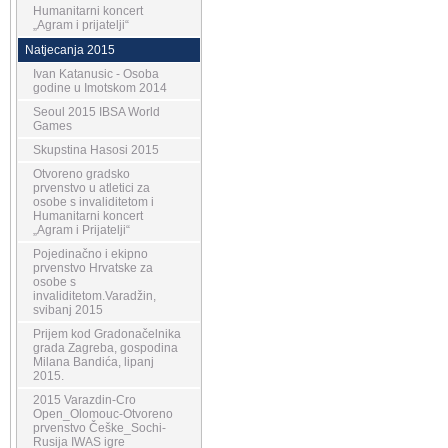
Humanitarni koncert
„Agram i prijatelji“
Natjecanja 2015
Ivan Katanusic - Osoba
godine u Imotskom 2014
Seoul 2015 IBSA World
Games
Skupstina Hasosi 2015
Otvoreno gradsko
prvenstvo u atletici za
osobe s invaliditetom i
Humanitarni koncert
„Agram i Prijatelji“
Pojedinačno i ekipno
prvenstvo Hrvatske za
osobe s
invaliditetom.Varadžin,
svibanj 2015
Prijem kod Gradonačelnika
grada Zagreba, gospodina
Milana Bandića, lipanj
2015.
2015 Varazdin-Cro
Open_Olomouc-Otvoreno
prvenstvo Češke_Sochi-
Rusija IWAS igre