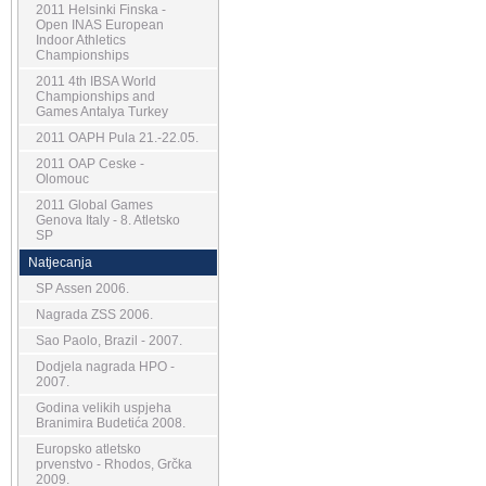
2011 Helsinki Finska -
Open INAS European
Indoor Athletics
Championships
2011 4th IBSA World
Championships and
Games Antalya Turkey
2011 OAPH Pula 21.-22.05.
2011 OAP Ceske -
Olomouc
2011 Global Games
Genova Italy - 8. Atletsko
SP
Natjecanja
SP Assen 2006.
Nagrada ZSS 2006.
Sao Paolo, Brazil - 2007.
Dodjela nagrada HPO -
2007.
Godina velikih uspjeha
Branimira Budetića 2008.
Europsko atletsko
prvenstvo - Rhodos, Grčka
2009.