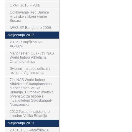
OPAH 2010. - Pula
Odlikovanje Red Danice
Hrvatske s likom Franje
Bučara
IWAS SP Bangalore 2009.
Natjecanja 2012
2012 - Skupština AK
AGRAM
Manchester (GB) - 7th INAS
World Indoor Athletichs
Championships
Svibanj - mjesec odličnih
rezultata Agramovaca
7th INAS World Indoor
Athletichs Championships
Manchester–Velika
Britanija_Europsko atletsko
prvenstvo za osobe s
invaliditetom Stadskanaal-
Nizozemska
2012 Paraolimpijske Igre
London-Velika Britanija
Natjecanja 2013
2013.11.05.-Varaždin-16.