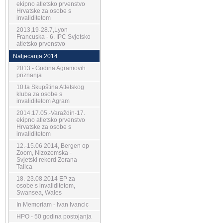
ekipno atletsko prvenstvo
Hrvatske za osobe s
invaliditetom
2013,19-28.7,Lyon
Francuska - 6. IPC Svjetsko
atletsko prvenstvo
Natjecanja 2014
2013 - Godina Agramovih
priznanja
10.ta Skupština Atletskog
kluba za osobe s
invaliditetom Agram
2014.17.05.-Varaždin-17.
ekipno atletsko prvenstvo
Hrvatske za osobe s
invaliditetom
12.-15.06 2014, Bergen op
Zoom, Nizozemska -
Svjetski rekord Zorana
Talica
18.-23.08.2014 EP za
osobe s invaliditetom,
Swansea, Wales
In Memoriam - Ivan Ivancic
HPO - 50 godina postojanja