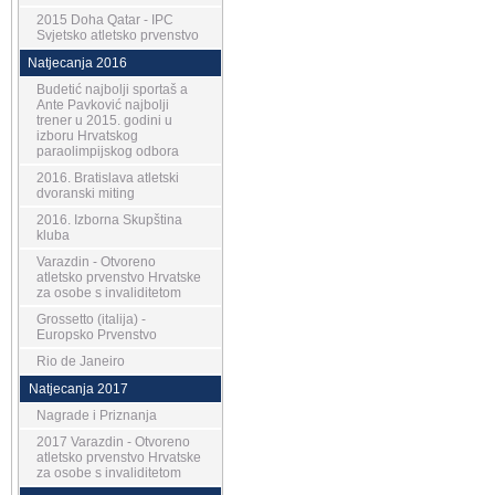
2015 Doha Qatar - IPC
Svjetsko atletsko prvenstvo
Natjecanja 2016
Budetić najbolji sportaš a
Ante Pavković najbolji
trener u 2015. godini u
izboru Hrvatskog
paraolimpijskog odbora
2016. Bratislava atletski
dvoranski miting
2016. Izborna Skupština
kluba
Varazdin - Otvoreno
atletsko prvenstvo Hrvatske
za osobe s invaliditetom
Grossetto (italija) -
Europsko Prvenstvo
Rio de Janeiro
Natjecanja 2017
Nagrade i Priznanja
2017 Varazdin - Otvoreno
atletsko prvenstvo Hrvatske
za osobe s invaliditetom