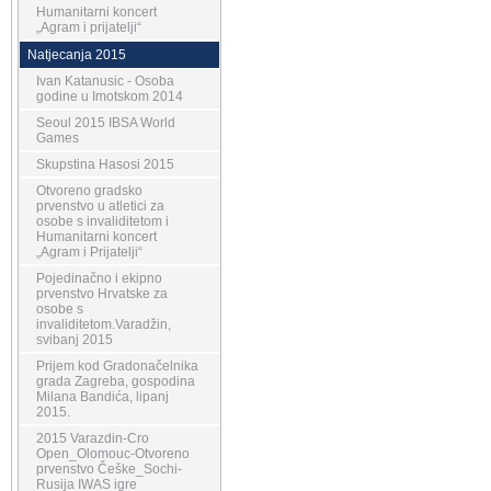
Humanitarni koncert
„Agram i prijatelji“
Natjecanja 2015
Ivan Katanusic - Osoba
godine u Imotskom 2014
Seoul 2015 IBSA World
Games
Skupstina Hasosi 2015
Otvoreno gradsko
prvenstvo u atletici za
osobe s invaliditetom i
Humanitarni koncert
„Agram i Prijatelji“
Pojedinačno i ekipno
prvenstvo Hrvatske za
osobe s
invaliditetom.Varadžin,
svibanj 2015
Prijem kod Gradonačelnika
grada Zagreba, gospodina
Milana Bandića, lipanj
2015.
2015 Varazdin-Cro
Open_Olomouc-Otvoreno
prvenstvo Češke_Sochi-
Rusija IWAS igre