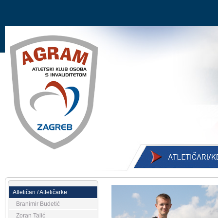
Atletičari / Atletičarke
Branimir Budetić
Zoran Talić