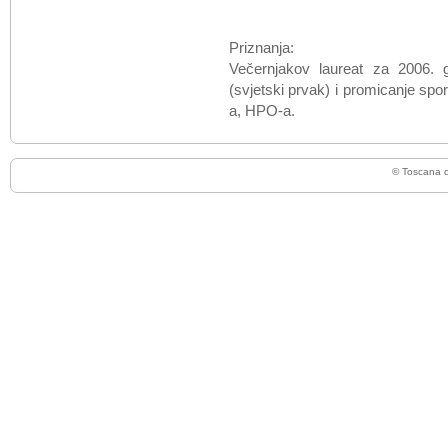
Priznanja:
Večernjakov laureat
za 2006. go
(svjetski prvak) i promicanje spo
a, HPO-a.
© Toscana 