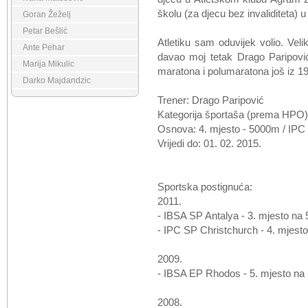
školu (za djecu bez invaliditeta) 
Goran Žeželj
Petar Bešlić
A
tletiku sam oduvijek volio.
Veli
Ante Pehar
davao moj tetak Drago Paripović
Marija Mikulic
maratona i polumaratona još iz 19
Darko Majdandzic
Trener: Drago Paripović
Kategorija športaša (prema HPO):
Osnova: 4. mjesto - 5000m / IPC 
Vrijedi do: 01. 02. 2015.
Sportska postignuća:
2011.
- IBSA SP Antalya - 3. mjesto na
- IPC SP Christchurch - 4. mjest
2009.
- IBSA EP Rhodos - 5. mjesto na
2008.