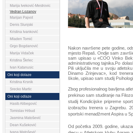
Marija Iveković-Mestrovic
Vedran Lozanov
Marijan Pajvot
Denis Slunjski
Kristina Ivanković
Mladen Tomić
Grgo Bogdanović
Nakon navršene pete godine, ods
mjesto Repaš. Ondje sam završi
Marija Vidaček
sam upisao u «COO Vinko Bek» 
Kristina Škrlec
administrativnog tajnika.
Po dolas
Ivan Katanusic
Pili uključila me u svoju atlets
Dinamo Zrinjevac», kod trenera
Oni koji dolaze
škole, upisao sam studij Psiholog
Kristina Krsnik
Zbog profesionalnog bavljena atl
Srecko Martic
prekinuo sam studiranje na Filoz
Oni koji odlaze
studij Kondicijske pripreme spor
Hasib Alibegović
izobrazbu trenera
u Zagrebu.
2
Tomislav Hrbud
sportski menadžment Aspira u Spl
Jasmina Matošević
Dean Kušeković
Od početka 2009. godine,
ukazano
Ivana Matošević
djecu u Atletskom klubu Agram z