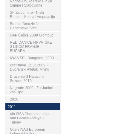
Rodos-Otv. Atletsko EP Za
Slijepe I Slabovidne
SP Za Juniore - Niski
Rastom, Kolica I Amputacije
Branko Omazić Je
Derventsko Srce
OAP Češke 2009 Olomouc
RED DANICE HRVATSKE
S LIKOM FRANJE
BUČARA
IWAS SP - Bangalore 2009
Bratislava 12.12.2009. -
Dvoranski Atletski Miting
Druženje S Najavom
Sezone 2010.
Nagrade 2009 - ZssJuniori
Zss Hpo
2026
2011
4th IBSA Championships
and Games Antalya –
Turkey
Open INAS European
Indoor Athletics