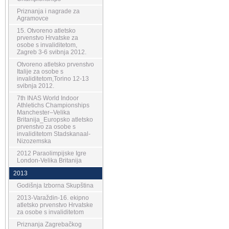
Priznanja i nagrade za
Agramovce
15. Otvoreno atletsko
prvenstvo Hrvatske za
osobe s invaliditetom,
Zagreb 3-6 svibnja 2012.
Otvoreno atletsko prvenstvo
Italije za osobe s
invaliditetom,Torino 12-13
svibnja 2012.
7th INAS World Indoor
Athletichs Championships
Manchester–Velika
Britanija_Europsko atletsko
prvenstvo za osobe s
invaliditetom Stadskanaal-
Nizozemska
2012 Paraolimpijske Igre
London-Velika Britanija
2013
Godišnja Izborna Skupština
2013-Varaždin-16. ekipno
atletsko prvenstvo Hrvatske
za osobe s invaliditetom
Priznanja Zagrebačkog