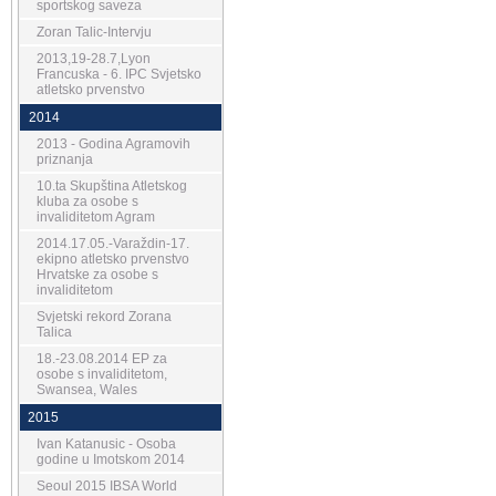
sportskog saveza
Zoran Talic-Intervju
2013,19-28.7,Lyon
Francuska - 6. IPC Svjetsko
atletsko prvenstvo
2014
2013 - Godina Agramovih
priznanja
10.ta Skupština Atletskog
kluba za osobe s
invaliditetom Agram
2014.17.05.-Varaždin-17.
ekipno atletsko prvenstvo
Hrvatske za osobe s
invaliditetom
Svjetski rekord Zorana
Talica
18.-23.08.2014 EP za
osobe s invaliditetom,
Swansea, Wales
2015
Ivan Katanusic - Osoba
godine u Imotskom 2014
Seoul 2015 IBSA World