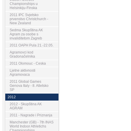
Championships u
Helsinkiju-Finska
2011 IPC Svjetsko
prvenstvo Christchurch -
New Zealand
Sedma Skupština AK
Agram za osobe s
invaliditetom Zagreb
2011 OAPH Pula 21.-22.05.
Agramovci kod
Gradonačelnika
2011 Olomouc - Ceska
Ljetne aktivnosti
Agramovaca
2011 Global Games
Genova Italy - 8. Atletsko
SP
2012
2012 - Skupština AK
AGRAM
2011 - Nagrade i Priznanja
Manchester (GB) - 7th INAS
World Indoor Athletichs
Championships