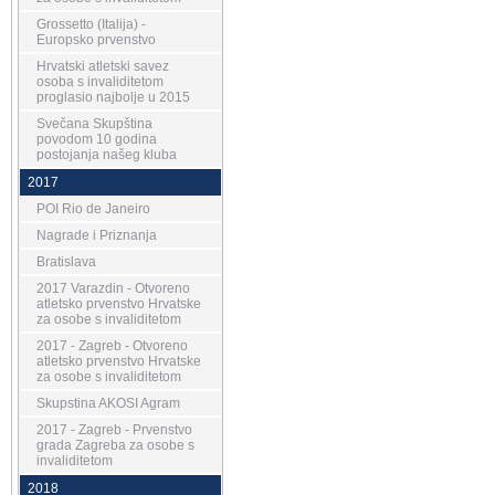
Grossetto (Italija) -
Europsko prvenstvo
Hrvatski atletski savez
osoba s invaliditetom
proglasio najbolje u 2015
Svečana Skupština
povodom 10 godina
postojanja našeg kluba
2017
POI Rio de Janeiro
Nagrade i Priznanja
Bratislava
2017 Varazdin - Otvoreno
atletsko prvenstvo Hrvatske
za osobe s invaliditetom
2017 - Zagreb - Otvoreno
atletsko prvenstvo Hrvatske
za osobe s invaliditetom
Skupstina AKOSI Agram
2017 - Zagreb - Prvenstvo
grada Zagreba za osobe s
invaliditetom
2018