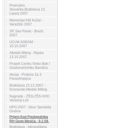
Prvenstvo
Slovačke,Bratislava 23.
Lipanj 2007
Memorijal Ašli Kožar -
Varaždin 2007
SP, Sao Paolo - Brazil,
2007
UO AK AGRAM -
10.10.2007
Atletski Miting - Rijeka
13.10.2007.
Posjeti Centru Vinko Bek I
Gradonačelniku Bandiću
Akcija - Proteze Za 3
Paraolimpijca
Bratislava 15.12.2007. -
Dvoranski Atletski Miting
Nagrade - ZŠSI ZŠS HOO
Večernji List
HPO 2007 - Izbor Sportaša
Godine
Prijem Kod Predsjednika
RH Gosp.Mesića - 9.2.08.
Bratislava - Istropolitana