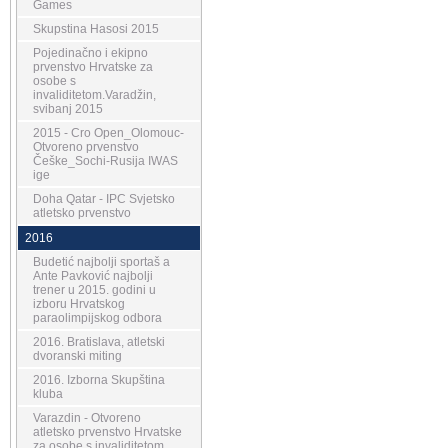
Games
Skupstina Hasosi 2015
Pojedinačno i ekipno
prvenstvo Hrvatske za
osobe s
invaliditetom.Varadžin,
svibanj 2015
2015 - Cro Open_Olomouc-
Otvoreno prvenstvo
Češke_Sochi-Rusija IWAS
ige
Doha Qatar - IPC Svjetsko
atletsko prvenstvo
2016
Budetić najbolji sportaš a
Ante Pavković najbolji
trener u 2015. godini u
izboru Hrvatskog
paraolimpijskog odbora
2016. Bratislava, atletski
dvoranski miting
2016. Izborna Skupština
kluba
Varazdin - Otvoreno
atletsko prvenstvo Hrvatske
za osobe s invaliditetom