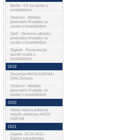
Berlin - EP za osobe s
invaliditetom
Vinkovci - Atletsko
prvenstvo Hrvatske za
osobe s invaliditetom
Split - Otvoreno atletsko
prvenstvo Hrvatske za
osobe s invaliditetom
Zagreb - Prezentacija
sporta osoba s
Invaliditetom
2019
Druzenje AKOSI AGRAM i
GNK Dinamo
Vinkovci - Atletsko
prvenstvo Hrvatske za
osobe s invaliditetom
2020
Velika ekipna pobjeda
mladih atletičara AKOSI
AGRAM
2021
Zagreb, 25.04.2021 -
Ekipno paraatletsko