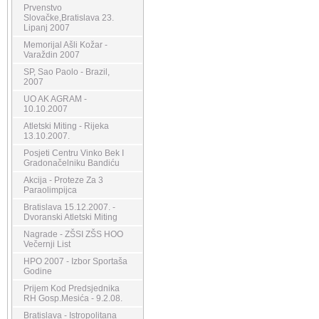
Prvenstvo
Slovačke,Bratislava 23.
Lipanj 2007
Memorijal Ašli Kožar -
Varaždin 2007
SP, Sao Paolo - Brazil,
2007
UO AK AGRAM -
10.10.2007
Atletski Miting - Rijeka
13.10.2007.
Posjeti Centru Vinko Bek I
Gradonačelniku Bandiću
Akcija - Proteze Za 3
Paraolimpijca
Bratislava 15.12.2007. -
Dvoranski Atletski Miting
Nagrade - ZŠSI ZŠS HOO
Večernji List
HPO 2007 - Izbor Sportaša
Godine
Prijem Kod Predsjednika
RH Gosp.Mesića - 9.2.08.
Bratislava - Istropolitana