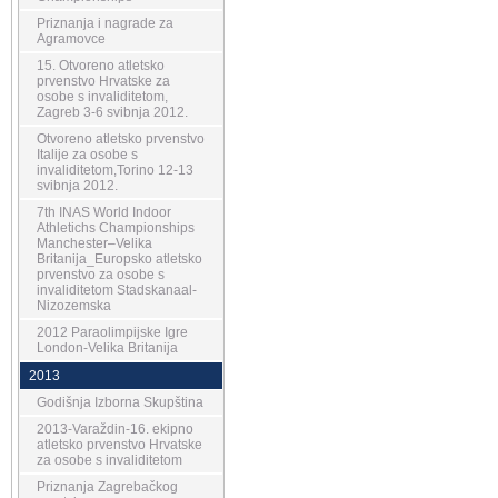
Priznanja i nagrade za
Agramovce
15. Otvoreno atletsko
prvenstvo Hrvatske za
osobe s invaliditetom,
Zagreb 3-6 svibnja 2012.
Otvoreno atletsko prvenstvo
Italije za osobe s
invaliditetom,Torino 12-13
svibnja 2012.
7th INAS World Indoor
Athletichs Championships
Manchester–Velika
Britanija_Europsko atletsko
prvenstvo za osobe s
invaliditetom Stadskanaal-
Nizozemska
2012 Paraolimpijske Igre
London-Velika Britanija
2013
Godišnja Izborna Skupština
2013-Varaždin-16. ekipno
atletsko prvenstvo Hrvatske
za osobe s invaliditetom
Priznanja Zagrebačkog