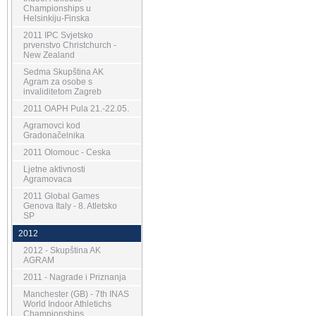
Championships u
Helsinkiju-Finska
2011 IPC Svjetsko
prvenstvo Christchurch -
New Zealand
Sedma Skupština AK
Agram za osobe s
invaliditetom Zagreb
2011 OAPH Pula 21.-22.05.
Agramovci kod
Gradonačelnika
2011 Olomouc - Ceska
Ljetne aktivnosti
Agramovaca
2011 Global Games
Genova Italy - 8. Atletsko
SP
2012
2012 - Skupština AK
AGRAM
2011 - Nagrade i Priznanja
Manchester (GB) - 7th INAS
World Indoor Athletichs
Championships