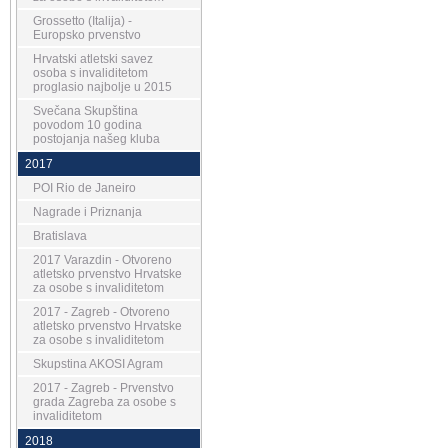
Grossetto (Italija) -
Europsko prvenstvo
Hrvatski atletski savez
osoba s invaliditetom
proglasio najbolje u 2015
Svečana Skupština
povodom 10 godina
postojanja našeg kluba
2017
POI Rio de Janeiro
Nagrade i Priznanja
Bratislava
2017 Varazdin - Otvoreno
atletsko prvenstvo Hrvatske
za osobe s invaliditetom
2017 - Zagreb - Otvoreno
atletsko prvenstvo Hrvatske
za osobe s invaliditetom
Skupstina AKOSI Agram
2017 - Zagreb - Prvenstvo
grada Zagreba za osobe s
invaliditetom
2018