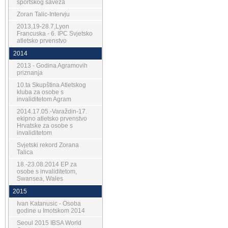
sportskog saveza
Zoran Talic-Intervju
2013,19-28.7,Lyon
Francuska - 6. IPC Svjetsko
atletsko prvenstvo
2014
2013 - Godina Agramovih
priznanja
10.ta Skupština Atletskog
kluba za osobe s
invaliditetom Agram
2014.17.05.-Varaždin-17.
ekipno atletsko prvenstvo
Hrvatske za osobe s
invaliditetom
Svjetski rekord Zorana
Talica
18.-23.08.2014 EP za
osobe s invaliditetom,
Swansea, Wales
2015
Ivan Katanusic - Osoba
godine u Imotskom 2014
Seoul 2015 IBSA World