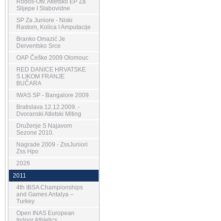
Rodos-Otv. Atletsko EP Za
Slijepe I Slabovidne
SP Za Juniore - Niski
Rastom, Kolica I Amputacije
Branko Omazić Je
Derventsko Srce
OAP Češke 2009 Olomouc
RED DANICE HRVATSKE
S LIKOM FRANJE
BUČARA
IWAS SP - Bangalore 2009
Bratislava 12.12.2009. -
Dvoranski Atletski Miting
Druženje S Najavom
Sezone 2010.
Nagrade 2009 - ZssJuniori
Zss Hpo
2026
2011
4th IBSA Championships
and Games Antalya –
Turkey
Open INAS European
Indoor Athletics