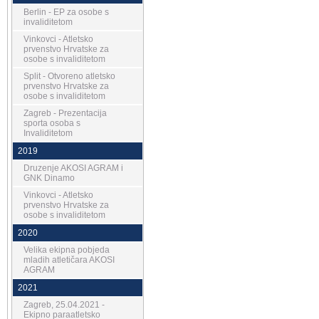
Berlin - EP za osobe s
invaliditetom
Vinkovci - Atletsko
prvenstvo Hrvatske za
osobe s invaliditetom
Split - Otvoreno atletsko
prvenstvo Hrvatske za
osobe s invaliditetom
Zagreb - Prezentacija
sporta osoba s
Invaliditetom
2019
Druzenje AKOSI AGRAM i
GNK Dinamo
Vinkovci - Atletsko
prvenstvo Hrvatske za
osobe s invaliditetom
2020
Velika ekipna pobjeda
mladih atletičara AKOSI
AGRAM
2021
Zagreb, 25.04.2021 -
Ekipno paraatletsko