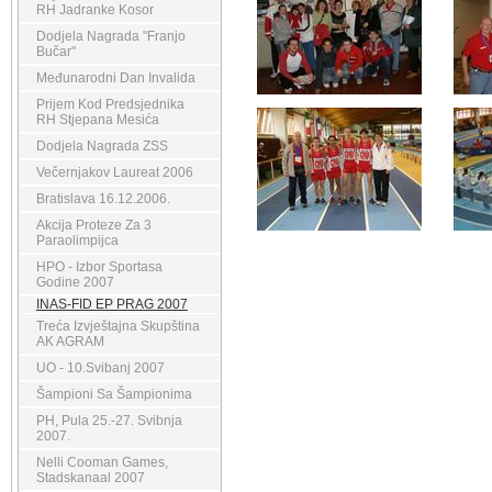
RH Jadranke Kosor
Dodjela Nagrada "Franjo
Bučar"
Međunarodni Dan Invalida
Prijem Kod Predsjednika
RH Stjepana Mesića
Dodjela Nagrada ZSS
Večernjakov Laureat 2006
Bratislava 16.12.2006.
Akcija Proteze Za 3
Paraolimpijca
HPO - Izbor Sportasa
Godine 2007
INAS-FID EP PRAG 2007
Treća Izvještajna Skupština
AK AGRAM
UO - 10.Svibanj 2007
Šampioni Sa Šampionima
PH, Pula 25.-27. Svibnja
2007.
Nelli Cooman Games,
Stadskanaal 2007