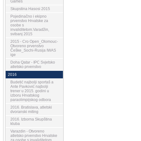
Games
Skupstina Hasosi 2015
Pojedinačno i ekipno
prvenstvo Hrvatske za
osobe s
invaliditetom.Varadžin,
svibanj 2015
2015 - Cro Open_Olomouc-
Otvoreno prvenstvo
Češke_Sochi-Rusija IWAS
ige
Doha Qatar - IPC Svjetsko
atletsko prvenstvo
2016
Budetić najbolji sportaš a
Ante Pavković najbolji
trener u 2015. godini u
izboru Hrvatskog
paraolimpijskog odbora
2016. Bratislava, atletski
dvoranski miting
2016. Izborna Skupština
kluba
Varazdin - Otvoreno
atletsko prvenstvo Hrvatske
za osobe s invaliditetom