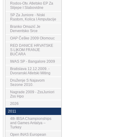
Rodos-Otv. Atletsko EP Za
Slijepe I Slabovidne
SP Za Juniore - Niski
Rastom, Kolica I Amputacije
Branko Omazić Je
Derventsko Srce
OAP Češke 2009 Olomouc
RED DANICE HRVATSKE
S LIKOM FRANJE
BUČARA
IWAS SP - Bangalore 2009
Bratislava 12.12.2009. -
Dvoranski Atletski Miting
Druženje S Najavom
Sezone 2010.
Nagrade 2009 - ZssJuniori
Zss Hpo
2026
2011
4th IBSA Championships
and Games Antalya –
Turkey
Open INAS European