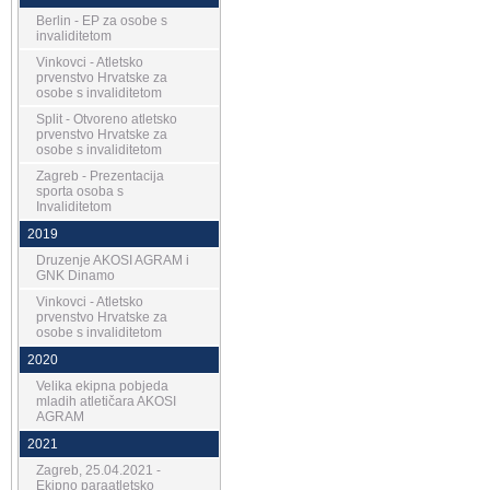
Berlin - EP za osobe s
invaliditetom
Vinkovci - Atletsko
prvenstvo Hrvatske za
osobe s invaliditetom
Split - Otvoreno atletsko
prvenstvo Hrvatske za
osobe s invaliditetom
Zagreb - Prezentacija
sporta osoba s
Invaliditetom
2019
Druzenje AKOSI AGRAM i
GNK Dinamo
Vinkovci - Atletsko
prvenstvo Hrvatske za
osobe s invaliditetom
2020
Velika ekipna pobjeda
mladih atletičara AKOSI
AGRAM
2021
Zagreb, 25.04.2021 -
Ekipno paraatletsko