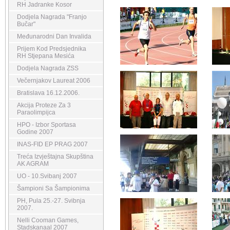
RH Jadranke Kosor
Dodjela Nagrada "Franjo
Bučar"
Međunarodni Dan Invalida
Prijem Kod Predsjednika
RH Stjepana Mesića
Dodjela Nagrada ZSS
Večernjakov Laureat 2006
Bratislava 16.12.2006.
Akcija Proteze Za 3
Paraolimpijca
HPO - Izbor Sportasa
Godine 2007
INAS-FID EP PRAG 2007
Treća Izvještajna Skupština
AK AGRAM
UO - 10.Svibanj 2007
Šampioni Sa Šampionima
PH, Pula 25.-27. Svibnja
2007.
Nelli Cooman Games,
Stadskanaal 2007