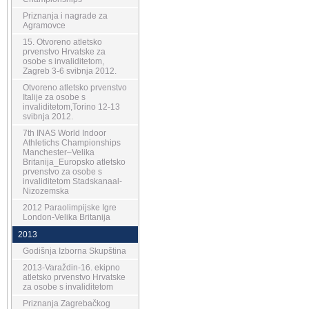
Priznanja i nagrade za
Agramovce
15. Otvoreno atletsko
prvenstvo Hrvatske za
osobe s invaliditetom,
Zagreb 3-6 svibnja 2012.
Otvoreno atletsko prvenstvo
Italije za osobe s
invaliditetom,Torino 12-13
svibnja 2012.
7th INAS World Indoor
Athletichs Championships
Manchester–Velika
Britanija_Europsko atletsko
prvenstvo za osobe s
invaliditetom Stadskanaal-
Nizozemska
2012 Paraolimpijske Igre
London-Velika Britanija
2013
Godišnja Izborna Skupština
2013-Varaždin-16. ekipno
atletsko prvenstvo Hrvatske
za osobe s invaliditetom
Priznanja Zagrebačkog