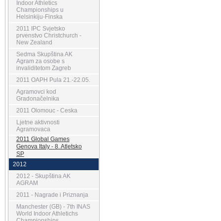
Indoor Athletics
Championships u
Helsinkiju-Finska
2011 IPC Svjetsko
prvenstvo Christchurch -
New Zealand
Sedma Skupština AK
Agram za osobe s
invaliditetom Zagreb
2011 OAPH Pula 21.-22.05.
Agramovci kod
Gradonačelnika
2011 Olomouc - Ceska
Ljetne aktivnosti
Agramovaca
2011 Global Games
Genova Italy - 8. Atletsko
SP
2012
2012 - Skupština AK
AGRAM
2011 - Nagrade i Priznanja
Manchester (GB) - 7th INAS
World Indoor Athletichs
Championships