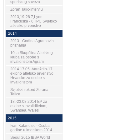
sportskog saveza
Zoran Talic-Intervju
2013,19-28.7,Lyon
Francuska - 6. IPC Svjetsko
atletsko prvenstvo
2014
2013 - Godina Agramovih
priznanja
10.ta Skupština Atletskog
kluba za osobe s
invaliditetom Agram
2014.17.05.-Varaždin-17.
ekipno atletsko prvenstvo
Hrvatske za osobe s
invaliditetom
Svjetski rekord Zorana
Talica
18.-23.08.2014 EP za
osobe s invaliditetom,
Swansea, Wales
2015
Ivan Katanusic - Osoba
godine u Imotskom 2014
Seoul 2015 IBSA World