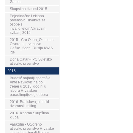
Games
Skupstina Hasosi 2015
Pojedinačno i ekipno
prvenstvo Hrvatske za
osobe s
invaliditetom.Varadžin,
svibanj 2015
2015 - Cro Open_Olomouc-
Otvoreno prvenstvo
Češke_Sochi-Rusija IWAS
ige
Doha Qatar - IPC Svjetsko
atletsko prvenstvo
2016
Budetić najbolji sportaš a
Ante Pavković najbolji
trener u 2015. godini u
izboru Hrvatskog
paraolimpijskog odbora
2016. Bratislava, atletski
dvoranski miting
2016. Izborna Skupština
kluba
Varazdin - Otvoreno
atletsko prvenstvo Hrvatske
za osobe s invaliditetom