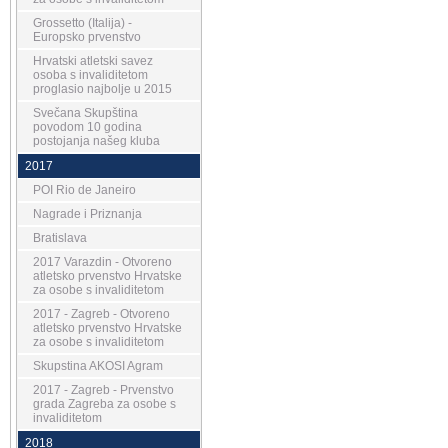
Grossetto (Italija) -
Europsko prvenstvo
Hrvatski atletski savez
osoba s invaliditetom
proglasio najbolje u 2015
Svečana Skupština
povodom 10 godina
postojanja našeg kluba
2017
POI Rio de Janeiro
Nagrade i Priznanja
Bratislava
2017 Varazdin - Otvoreno
atletsko prvenstvo Hrvatske
za osobe s invaliditetom
2017 - Zagreb - Otvoreno
atletsko prvenstvo Hrvatske
za osobe s invaliditetom
Skupstina AKOSI Agram
2017 - Zagreb - Prvenstvo
grada Zagreba za osobe s
invaliditetom
2018