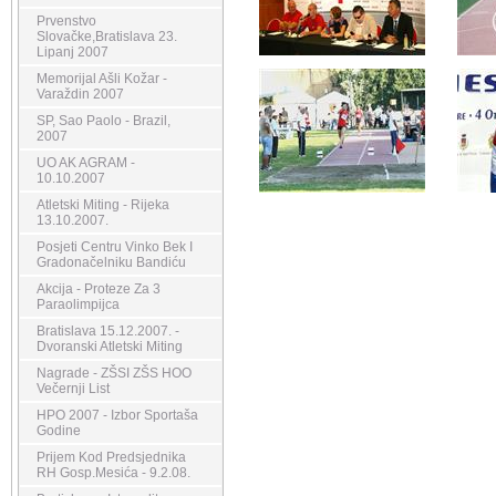
Prvenstvo
Slovačke,Bratislava 23.
Lipanj 2007
Memorijal Ašli Kožar -
Varaždin 2007
SP, Sao Paolo - Brazil,
2007
UO AK AGRAM -
10.10.2007
Atletski Miting - Rijeka
13.10.2007.
Posjeti Centru Vinko Bek I
Gradonačelniku Bandiću
Akcija - Proteze Za 3
Paraolimpijca
Bratislava 15.12.2007. -
Dvoranski Atletski Miting
Nagrade - ZŠSI ZŠS HOO
Večernji List
HPO 2007 - Izbor Sportaša
Godine
Prijem Kod Predsjednika
RH Gosp.Mesića - 9.2.08.