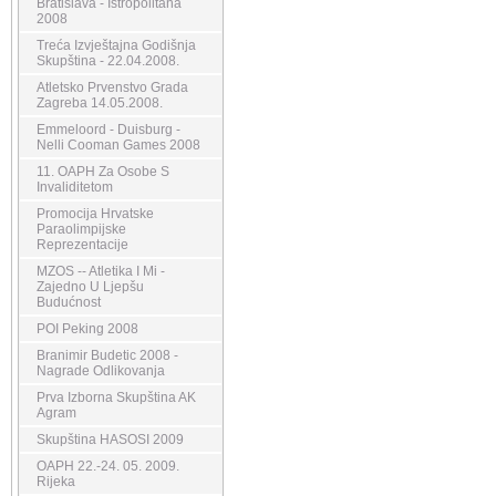
Bratislava - Istropolitana
2008
Treća Izvještajna Godišnja
Skupština - 22.04.2008.
Atletsko Prvenstvo Grada
Zagreba 14.05.2008.
Emmeloord - Duisburg -
Nelli Cooman Games 2008
11. OAPH Za Osobe S
Invaliditetom
Promocija Hrvatske
Paraolimpijske
Reprezentacije
MZOS -- Atletika I Mi -
Zajedno U Ljepšu
Budućnost
POI Peking 2008
Branimir Budetic 2008 -
Nagrade Odlikovanja
Prva Izborna Skupština AK
Agram
Skupština HASOSI 2009
OAPH 22.-24. 05. 2009.
Rijeka