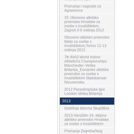
Priznanja i nagrade za
Agramovce
15. Otvoreno atletsko
prvenstvo Hrvatske za
osobe s invaliditetom,
Zagreb 3-6 svibnja 2012.
Otvoreno atletsko prvenstvo
Italije za osobe s
invaliditetom,Torino 12-13
svibnja 2012.
7th INAS World Indoor
Athletichs Championships
Manchester–Velika
Britanija_Europsko atletsko
prvenstvo za osobe s
invaliditetom Stadskanaal-
Nizozemska
2012 Paraolimpijske Igre
London-Velika Britanija
2013
Godišnja Izborna Skupština
2013-Varaždin-16. ekipno
atletsko prvenstvo Hrvatske
za osobe s invaliditetom
Priznanja Zagrebačkog