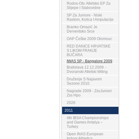
Rodos-Otv. Atletsko EP Za
Slijepe I Slabovidne
SP Za Juniore - Niski
Rastom, Kolica I Amputacije
Branko Omazić Je
Derventsko Srce
OAP Češke 2009 Olomouc
RED DANICE HRVATSKE
S LIKOM FRANJE
BUČARA
IWAS SP - Bangalore 2009
Bratislava 12.12.2009. -
Dvoranski Atletski Miting
Druženje S Najavom
Sezone 2010.
Nagrade 2009 - ZssJuniori
Zss Hpo
2026
2011
4th IBSA Championships
and Games Antalya –
Turkey
Open INAS European
Indoor Athletics