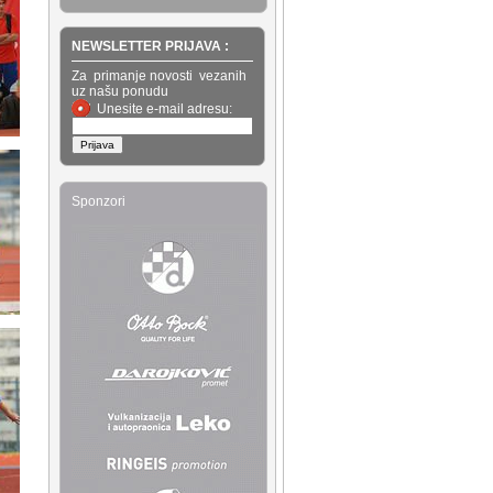
NEWSLETTER PRIJAVA :
Za primanje novosti vezanih
uz našu ponudu
Unesite e-mail adresu:
Sponzori