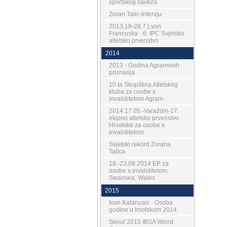
sportskog saveza
Zoran Talic-Intervju
2013,19-28.7,Lyon
Francuska - 6. IPC Svjetsko
atletsko prvenstvo
2014
2013 - Godina Agramovih
priznanja
10.ta Skupština Atletskog
kluba za osobe s
invaliditetom Agram
2014.17.05.-Varaždin-17.
ekipno atletsko prvenstvo
Hrvatske za osobe s
invaliditetom
Svjetski rekord Zorana
Talica
18.-23.08.2014 EP za
osobe s invaliditetom,
Swansea, Wales
2015
Ivan Katanusic - Osoba
godine u Imotskom 2014
Seoul 2015 IBSA World