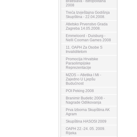
Bratislava - Istropolitana
2008
Treća Izvještajna Godišnja
Skupština - 22.04.2008.
Atletsko Prvenstvo Grada
Zagreba 14.05.2008.
Emmeloord - Duisburg -
Nelli Cooman Games 2008
11. OAPH Za Osobe S
Invaliditetom
Promocija Hrvatske
Paraolimpijske
Reprezentacije
MZOS -- Atletika I Mi -
Zajedno U Ljepšu
Budućnost
POI Peking 2008
Branimir Budetic 2008 -
Nagrade Odlikovanja
Prva Izborna Skupština AK
Agram
Skupština HASOSI 2009
OAPH 22.-24. 05. 2009.
Rijeka