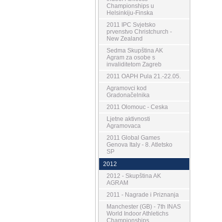
Championships u
Helsinkiju-Finska
2011 IPC Svjetsko
prvenstvo Christchurch -
New Zealand
Sedma Skupština AK
Agram za osobe s
invaliditetom Zagreb
2011 OAPH Pula 21.-22.05.
Agramovci kod
Gradonačelnika
2011 Olomouc - Ceska
Ljetne aktivnosti
Agramovaca
2011 Global Games
Genova Italy - 8. Atletsko
SP
2012
2012 - Skupština AK
AGRAM
2011 - Nagrade i Priznanja
Manchester (GB) - 7th INAS
World Indoor Athletichs
Championships