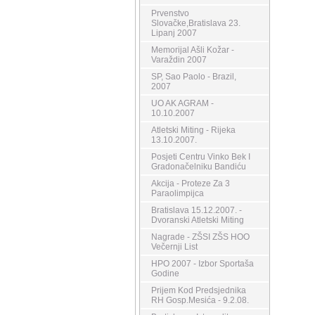
Prvenstvo
Slovačke,Bratislava 23.
Lipanj 2007
Memorijal Ašli Kožar -
Varaždin 2007
SP, Sao Paolo - Brazil,
2007
UO AK AGRAM -
10.10.2007
Atletski Miting - Rijeka
13.10.2007.
Posjeti Centru Vinko Bek I
Gradonačelniku Bandiću
Akcija - Proteze Za 3
Paraolimpijca
Bratislava 15.12.2007. -
Dvoranski Atletski Miting
Nagrade - ZŠSI ZŠS HOO
Večernji List
HPO 2007 - Izbor Sportaša
Godine
Prijem Kod Predsjednika
RH Gosp.Mesića - 9.2.08.