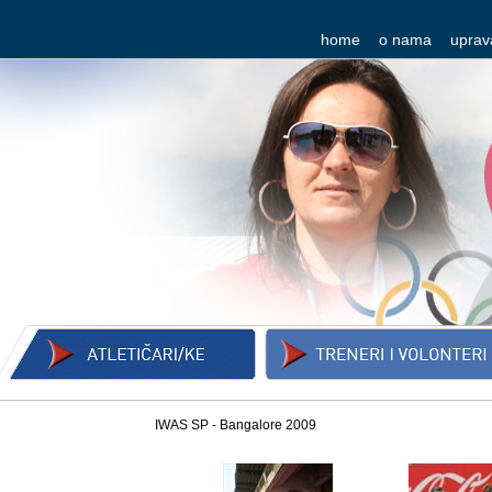
home
o nama
uprav
IWAS SP - Bangalore 2009