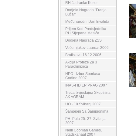
RH Jadranke Kosor
Dodjela Nagrada "Franjo
Bučar"
Međunarodni Dan Invalida
Prijem Kod Predsjednika
RH Stjepana Mesića
Dodjela Nagrada ZSS
Večernjakov Laureat 2006
Bratislava 16.12.2006.
Akcija Proteze Za 3
Paraolimpijca
HPO - Izbor Sportasa
Godine 2007
INAS-FID EP PRAG 2007
Treća Izvještajna Skupština
AK AGRAM
UO - 10.Svibanj 2007
Šampioni Sa Šampionima
PH, Pula 25.-27. Svibnja
2007.
Nelli Cooman Games,
Stadskanaal 2007