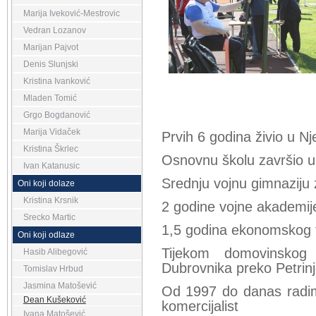
Marija Iveković-Mestrovic
Vedran Lozanov
Marijan Pajvot
Denis Slunjski
Kristina Ivanković
Mladen Tomić
Grgo Bogdanović
Marija Vidaček
Prvih 6 godina živio u N
Kristina Škrlec
Osnovnu školu završio 
Ivan Katanusic
Srednju vojnu gimnaziju
Oni koji dolaze
Kristina Krsnik
2 godine vojne akademi
Srecko Martic
1,5 godina ekonomskog 
Oni koji odlaze
Tijekom domovinsko
Hasib Alibegović
Dubrovnika preko Petrinj
Tomislav Hrbud
Jasmina Matošević
Od 1997 do danas radi
Dean Kušeković
komercijalist
Ivana Matošević