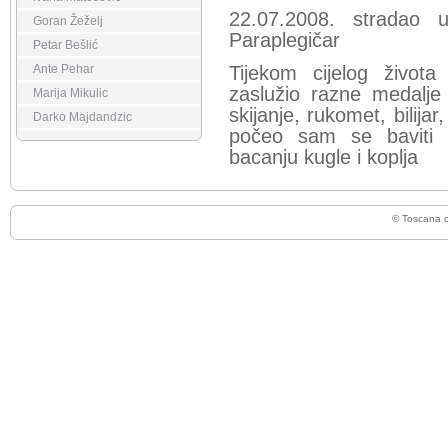
22.07.2008. stradao 
Goran Žeželj
Paraplegičar
Petar Bešlić
Ante Pehar
Tijekom cijelog živo
zaslužio razne medalje
Marija Mikulic
skijanje, rukomet, bilij
Darko Majdandzic
počeo sam se baviti a
bacanju kugle i koplja
© Toscana 