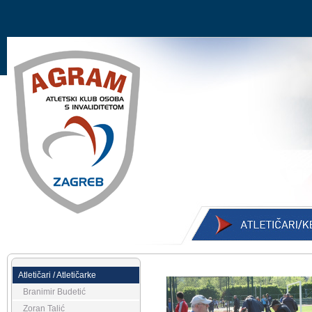
Atletičari / Atletičarke
Branimir Budetić
Zoran Talić