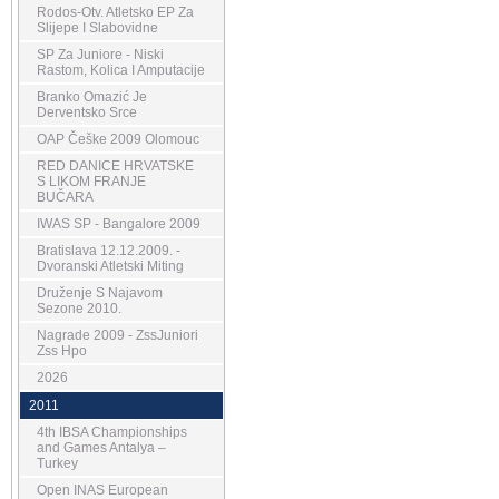
Rodos-Otv. Atletsko EP Za
Slijepe I Slabovidne
SP Za Juniore - Niski
Rastom, Kolica I Amputacije
Branko Omazić Je
Derventsko Srce
OAP Češke 2009 Olomouc
RED DANICE HRVATSKE
S LIKOM FRANJE
BUČARA
IWAS SP - Bangalore 2009
Bratislava 12.12.2009. -
Dvoranski Atletski Miting
Druženje S Najavom
Sezone 2010.
Nagrade 2009 - ZssJuniori
Zss Hpo
2026
2011
4th IBSA Championships
and Games Antalya –
Turkey
Open INAS European