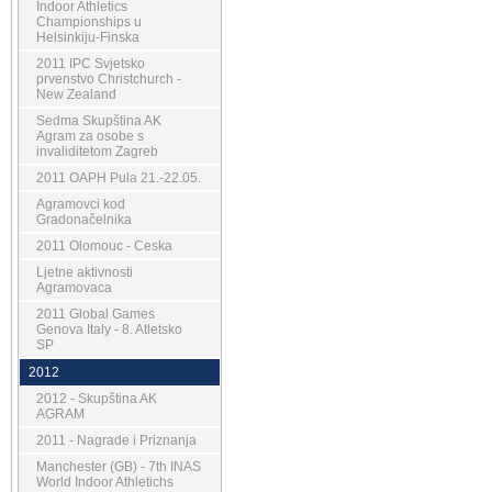
Indoor Athletics
Championships u
Helsinkiju-Finska
2011 IPC Svjetsko
prvenstvo Christchurch -
New Zealand
Sedma Skupština AK
Agram za osobe s
invaliditetom Zagreb
2011 OAPH Pula 21.-22.05.
Agramovci kod
Gradonačelnika
2011 Olomouc - Ceska
Ljetne aktivnosti
Agramovaca
2011 Global Games
Genova Italy - 8. Atletsko
SP
2012
2012 - Skupština AK
AGRAM
2011 - Nagrade i Priznanja
Manchester (GB) - 7th INAS
World Indoor Athletichs