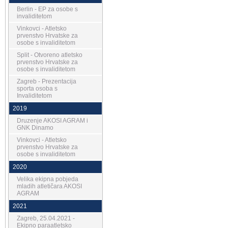
Berlin - EP za osobe s
invaliditetom
Vinkovci - Atletsko
prvenstvo Hrvatske za
osobe s invaliditetom
Split - Otvoreno atletsko
prvenstvo Hrvatske za
osobe s invaliditetom
Zagreb - Prezentacija
sporta osoba s
Invaliditetom
2019
Druzenje AKOSI AGRAM i
GNK Dinamo
Vinkovci - Atletsko
prvenstvo Hrvatske za
osobe s invaliditetom
2020
Velika ekipna pobjeda
mladih atletičara AKOSI
AGRAM
2021
Zagreb, 25.04.2021 -
Ekipno paraatletsko