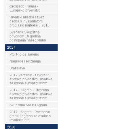
Grossetto (Italija) -
Europsko prvenstvo
Hrvatski atletski savez
osoba s invaliditetom
proglasio najbolje u 2015
Svečana Skupština
povodom 10 godina
postojanja našeg kluba
2017
POI Rio de Janeiro
Nagrade i Priznanja
Bratislava
2017 Varazdin - Otvoreno
atletsko prvenstvo Hrvatske
za osobe s invaliditetom
2017 - Zagreb - Otvoreno
atletsko prvenstvo Hrvatske
za osobe s invaliditetom
Skupstina AKOSI Agram
2017 - Zagreb - Prvenstvo
grada Zagreba za osobe s
invaliditetom
2018