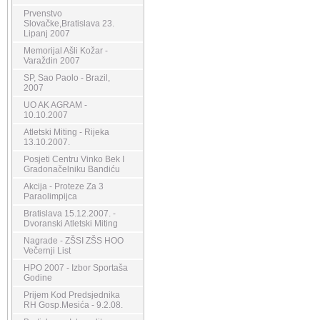
Prvenstvo
Slovačke,Bratislava 23.
Lipanj 2007
Memorijal Ašli Kožar -
Varaždin 2007
SP, Sao Paolo - Brazil,
2007
UO AK AGRAM -
10.10.2007
Atletski Miting - Rijeka
13.10.2007.
Posjeti Centru Vinko Bek I
Gradonačelniku Bandiću
Akcija - Proteze Za 3
Paraolimpijca
Bratislava 15.12.2007. -
Dvoranski Atletski Miting
Nagrade - ZŠSI ZŠS HOO
Večernji List
HPO 2007 - Izbor Sportaša
Godine
Prijem Kod Predsjednika
RH Gosp.Mesića - 9.2.08.