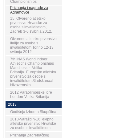
Championships
Priznanja i nagrade za
Agramovce
15. Otvoreno atletsko
prvenstvo Hrvatske za
osobe s invaliditetom,
Zagreb 3-6 svibnja 2012.
Otvoreno atletsko prvenstvo
Italije za osobe s
invaliditetom,Torino 12-13
svibnja 2012.
7th INAS World Indoor
Athletichs Championships
Manchester–Velika
Britanija_Europsko atletsko
prvenstvo za osobe s
invaliditetom Stadskanaal-
Nizozemska
2012 Paraolimpijske Igre
London-Velika Britanija
2013
Godišnja Izborna Skupština
2013-Varaždin-16. ekipno
atletsko prvenstvo Hrvatske
za osobe s invaliditetom
Priznanja Zagrebačkog