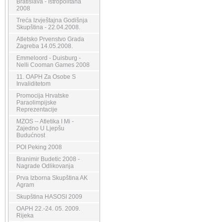
Bratislava - Istropolitana
2008
Treća Izvještajna Godišnja
Skupština - 22.04.2008.
Atletsko Prvenstvo Grada
Zagreba 14.05.2008.
Emmeloord - Duisburg -
Nelli Cooman Games 2008
11. OAPH Za Osobe S
Invaliditetom
Promocija Hrvatske
Paraolimpijske
Reprezentacije
MZOS -- Atletika I Mi -
Zajedno U Ljepšu
Budućnost
POI Peking 2008
Branimir Budetic 2008 -
Nagrade Odlikovanja
Prva Izborna Skupština AK
Agram
Skupština HASOSI 2009
OAPH 22.-24. 05. 2009.
Rijeka