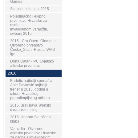
Games
Skupstina Hasosi 2015
Pojedinačno i ekipno
prvenstvo Hrvatske za
osobe s
invaliditetom.Varadžin,
svibanj 2015
2015 - Cro Open_Olomouc-
Otvoreno prvenstvo
Češke_Sochi-Rusija IWAS
ige
Doha Qatar - IPC Svjetsko
atletsko prvenstvo
2016
Budetić najbolji sportaš a
Ante Pavković najbolji
trener u 2015. godini u
izboru Hrvatskog
paraolimpijskog odbora
2016. Bratislava, atletski
dvoranski miting
2016. Izborna Skupština
kluba
Varazdin - Otvoreno
atletsko prvenstvo Hrvatske
za osobe s invaliditetom