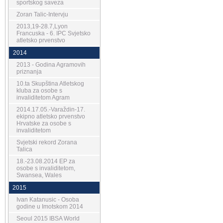
sportskog saveza
Zoran Talic-Intervju
2013,19-28.7,Lyon
Francuska - 6. IPC Svjetsko
atletsko prvenstvo
2014
2013 - Godina Agramovih
priznanja
10.ta Skupština Atletskog
kluba za osobe s
invaliditetom Agram
2014.17.05.-Varaždin-17.
ekipno atletsko prvenstvo
Hrvatske za osobe s
invaliditetom
Svjetski rekord Zorana
Talica
18.-23.08.2014 EP za
osobe s invaliditetom,
Swansea, Wales
2015
Ivan Katanusic - Osoba
godine u Imotskom 2014
Seoul 2015 IBSA World