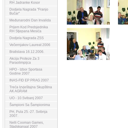
RH Jadranke Kosor
Dodjela Nagrada "Franjo
Bučar"
Međunarodni Dan Invalida
Prijem Kod Predsjednika
RH Stjepana Mesića
Dodjela Nagrada ZSS
Večernjakov Laureat 2006
Bratislava 16.12.2006.
Akcija Proteze Za 3
Paraolimpijca
HPO - Izbor Sportasa
Godine 2007
INAS-FID EP PRAG 2007
Treća Izvještajna Skupština
AK AGRAM
UO - 10.Svibanj 2007
Šampioni Sa Šampionima
PH, Pula 25.-27. Svibnja
2007.
Nelli Cooman Games,
Stadskanaal 2007