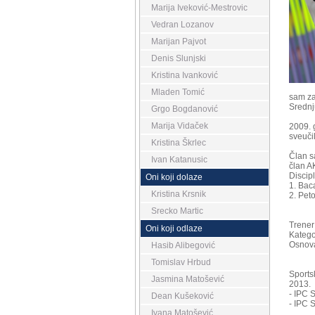
Marija Iveković-Mestrovic
Vedran Lozanov
Marijan Pajvot
Denis Slunjski
Kristina Ivanković
Mladen Tomić
sam za
Srednj
Grgo Bogdanović
Marija Vidaček
2009. 
sveučil
Kristina Škrlec
Član s
Ivan Katanusic
član 
Discip
Oni koji dolaze
1. Bac
Kristina Krsnik
2. Pet
Srecko Martic
Trener
Oni koji odlaze
Katego
Osnova
Hasib Alibegović
Tomislav Hrbud
Sports
Jasmina Matošević
2013.
- IPC 
Dean Kušeković
- IPC 
Ivana Matošević