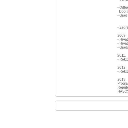
Para
- Odbo
Dobitn
- Grad
godi
šport
- Zagr
2009.
- Hrvat
- Hrvat
- Grad
2011.
- Rek
2012.
- Rek
2013.
Progla
Republ
HASO