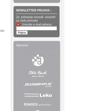
NEWSLETTER PRIJAVA :
Za primanje novosti vezanih
uz našu ponudu
Unesite e-mail adresu:
dje
Sponzori