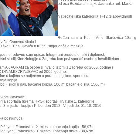
od oca Božidara i majke Jadranke rođ. Marić.
Natjecateljska kategorija: F-12 (slabovidnost)
Rođen sam u Kutini, Ante Starčevića 18a, g
vršio Osnovnu školu i
u školu Tina Ujevića u Kutini, smjer opća gimnazija.
godine redovno sam upisao Integrirani preddiplomski i diplomski
išni studij Kineziologije u Zagrebu kao prvi sportaš osobe s invaliditetom.
am AK AGRAM za osobe s invaliditetom iz Zagreba od 2005. godine i
AK DINAMO-ZRINJEVAC od 2009. godine.
line u kojima se natječem u paraolimpijskom sportu su:
anje koplja
oboj ( skok u dalj, bacanje koplja, 100 m, bacanje diska, 1500 m)
: Ante Pavković
rija športaša (prema HPO): športaš Hrvatske 1. kategorije
: 3. mjesto - koplje / PI London 2012. Vrijedi do: 01. 10. 2016.
ka postignuća:
SP / Lyon, Francuska - 2. mjesto u bacanju koplja - 58,97m
SP / Lyon, Francuska - 3. mjesto u bacanju diska - 38,67m