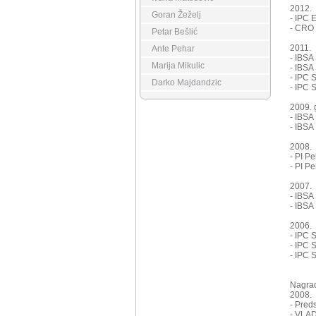
2012.
Goran Žeželj
- IPC 
- CRO 
Petar Bešlić
2011.
Ante Pehar
- IBSA
Marija Mikulic
- IBSA
- IPC 
Darko Majdandzic
- IPC 
2009. 
- IBSA
- IBSA
2008.
- PI Pe
- PI P
2007.
- IBSA
- IBSA
2006.
- IPC 
- IPC 
- IPC 
Nagr
2008.
- Pred
- VLAD