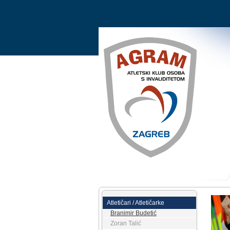
Atletičari / Atletičarke
Branimir Budetić
Zoran Talić