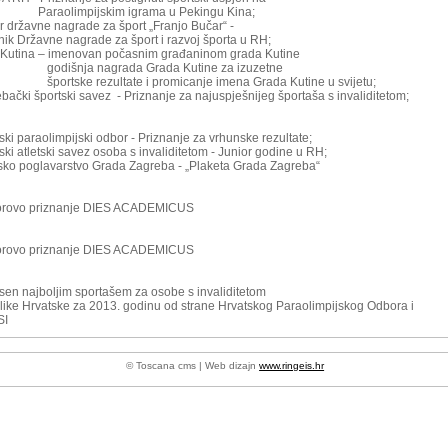
olimpijskim igrama u Pekingu Kina;
r državne nagrade za šport „Franjo Bučar“ -
ik Državne nagrade za šport i razvoj športa u RH;
 Kutina – imenovan počasnim građaninom grada Kutine
šnja nagrada Grada Kutine za izuzetne
ske rezultate i promicanje imena Grada Kutine u svijetu;
ebački športski savez - Priznanje za najuspješnijeg športaša s invaliditetom;
ski paraolimpijski odbor - Priznanje za vrhunske rezultate;
ski atletski savez osoba s invaliditetom - Junior godine u RH;
sko poglavarstvo Grada Zagreba - „Plaketa Grada Zagreba“
torovo priznanje DIES ACADEMICUS
torovo priznanje DIES ACADEMICUS
sen najboljim sportašem za osobe s invaliditetom
ike Hrvatske za 2013. godinu od strane Hrvatskog Paraolimpijskog Odbora i
SI
© Toscana cms | Web dizajn
www.ringeis.hr