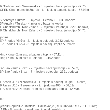
EP Stadskanaal / Nizozemska - 3. mjesto u bacanju koplja - 49,75m
OPEN Championship Zagreb - 1. mjesto u bacanju koplja - 57,98m
 SP Antalya / Turska - 1. mjesto u Petoboju - 3039 bodova,
 SP Antalya / Turska - 4. mjesto u bacanju koplja
SP Christchurch / Novi Zeland - 2. mjesto u Petoboju - 3209 bodova,
SP Christchurch / Novi Zeland - 6. mjesto u bacanju koplja - 54,71m
godina
 EP Rhodos / Grčka - 2. mjesto u petoboju 3.032 bodova
 EP Rhodos / Grčka - 3. mjesto u bacanju koplja 53,20 cm
king / Kina - 2. mjesto u bacanju koplja - 57,11m,
eking / Kina - 5. mjesto u Petoboju - 3102 boda
 SP Sao Paulo / Brazil - 7. mjesto u bacanju koplja - 43,57m,
 SP Sao Paulo / Brazil - 7. mjesto u petoboju - 2521 bodova
SP Assen U16 / Nizozemska - 1. mjesto u bacanju kugle - 14,28m,
SP Assen U16 / Nizozemska - 2. mjesto na 400m - 56,52s
SP Assen / Nizozemska - 4. mjesto u bacanju koplja - 42,59m
ade:
sjednik Republike Hrvatske - Odlikovanje „RED HRVATSKOG PLETERA“;
A RH - Priznanje za postignuti športski uspjeh na