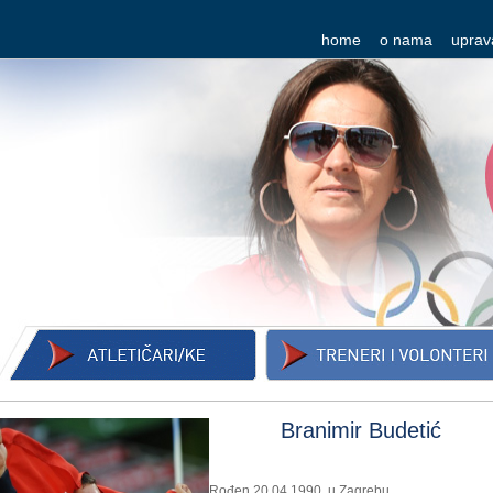
home
o nama
uprav
Branimir Budetić
Rođen 20.04.1990. u Zagrebu,