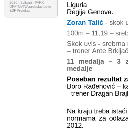
2026 - Svibanj - PARK
Liguria
OPATOVINA predstavljanje
Regija Genova.
ESF Projekta
Zoran Talić
- skok 
100m – 11,19 – sre
Skok uvis - srebrna
– trener Ante Brkljač
11 medalja – 3 z
medalje
Poseban rezultat z
Boro Rađenović – ka
- trener Dragan Braj
Na kraju treba istać
normama za odlaza
2012.