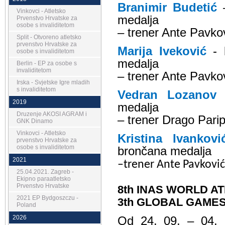
Branimir Budetić
–
Vinkovci - Atletsko
medalja
Prvenstvo Hrvatske za
osobe s invaliditetom
– trener Ante Pavko
Split - Otvoreno atletsko
prvenstvo Hrvatske za
Marija Iveković
- b
osobe s invaliditetom
medalja
Berlin - EP za osobe s
invaliditetom
– trener Ante Pavko
Irska - Svjetske Igre mladih
s invaliditetom
Vedran Lozanov
-
2019
medalja
Druzenje AKOSI AGRAM i
– trener Drago Parip
GNK Dinamo
Vinkovci - Atletsko
Kristina Ivankovi
prvenstvo Hrvatske za
osobe s invaliditetom
brončana medalja
2021
–trener Ante Pavković
25.04.2021. Zagreb -
Ekipno paraatletsko
Prvenstvo Hrvatske
8th INAS WORLD A
2021 EP Bydgoszczu -
3th GLOBAL GAMES
Poland
2026
Od 24. 09. – 04. 