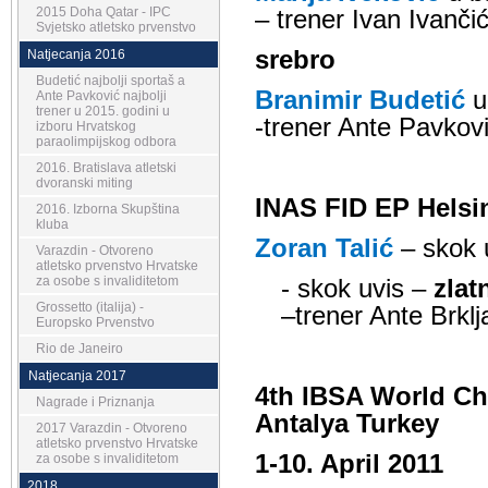
2015 Doha Qatar - IPC
– trener Ivan Ivanči
Svjetsko atletsko prvenstvo
srebro
Natjecanja 2016
Budetić najbolji sportaš a
Branimir Budetić
u
Ante Pavković najbolji
trener u 2015. godini u
-trener Ante Pavkov
izboru Hrvatskog
paraolimpijskog odbora
2016. Bratislava atletski
dvoranski miting
INAS FID EP Helsin
2016. Izborna Skupština
kluba
Zoran Talić
– skok u
Varazdin - Otvoreno
atletsko prvenstvo Hrvatske
za osobe s invaliditetom
- skok uvis –
zlat
Grossetto (italija) -
–trener Ante Brklj
Europsko Prvenstvo
Rio de Janeiro
Natjecanja 2017
4th IBSA World C
Nagrade i Priznanja
Antalya Turkey
2017 Varazdin - Otvoreno
atletsko prvenstvo Hrvatske
1-10. April 2011
za osobe s invaliditetom
2018