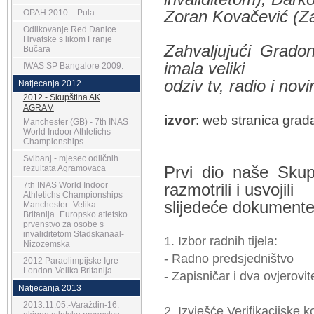
Zoran Kovačević (Za
OPAH 2010. - Pula
Odlikovanje Red Danice
Hrvatske s likom Franje
Zahvaljujući Grado
Bučara
imala veliki
IWAS SP Bangalore 2009.
odziv tv, radio i nov
Natjecanja 2012
2012 - Skupština AK
AGRAM
izvor
: web stranica gra
Manchester (GB) - 7th INAS
World Indoor Athletichs
Championships
Svibanj - mjesec odličnih
Prvi dio naše Skup
rezultata Agramovaca
7th INAS World Indoor
razmotrili i usvojili
Athletichs Championships
slijedeće dokumente
Manchester–Velika
Britanija_Europsko atletsko
prvenstvo za osobe s
invaliditetom Stadskanaal-
1. Izbor radnih tijela:
Nizozemska
- Radno predsjedništvo
2012 Paraolimpijske Igre
London-Velika Britanija
- Zapisničar i dva ovjerovit
Natjecanja 2013
2013.11.05.-Varaždin-16.
2. Izvješće Verifikacijske k