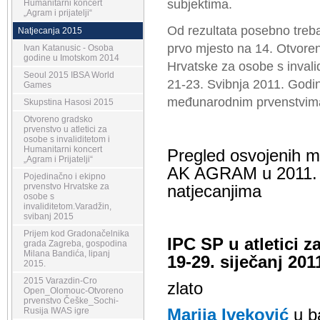
subjektima.
Humanitarni koncert
„Agram i prijatelji“
Od rezultata posebno treba
Natjecanja 2015
prvo mjesto na 14. Otvore
Ivan Katanusic - Osoba
godine u Imotskom 2014
Hrvatske za osobe s invali
Seoul 2015 IBSA World
21-23. Svibnja 2011. Godi
Games
međunarodnim prvenstvim
Skupstina Hasosi 2015
Otvoreno gradsko
prvenstvo u atletici za
osobe s invaliditetom i
Humanitarni koncert
Pregled osvojenih med
„Agram i Prijatelji“
AK AGRAM u 2011. g
Pojedinačno i ekipno
prvenstvo Hrvatske za
natjecanjima
osobe s
invaliditetom.Varadžin,
svibanj 2015
Prijem kod Gradonačelnika
IPC SP u atletici z
grada Zagreba, gospodina
Milana Bandića, lipanj
19-29. siječanj 20
2015.
2015 Varazdin-Cro
zlato
Open_Olomouc-Otvoreno
prvenstvo Češke_Sochi-
Marija Iveković
u b
Rusija IWAS igre