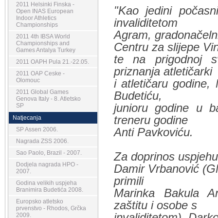
2011 Helsinki Finska -
"Kao jedini počasn
Open INAS European
Indoor Athletics
invaliditetom
Championships
Agram, gradonačelni
2011 4th IBSA World
Championships and
Centru za slijepe Vi
Games Antalya Turkey
te na prigodnoj s
2011 OAPH Pula 21.-22.05.
priznanja atletičarki
2011 OAP Ceske -
Olomouc
i atletičaru godine,
2011 Global Games
Budetiću,
Genova Italy - 8. Atletsko
junioru godine u b
SP
treneru godine
Natjecanja
Anti Pavkoviću.
SP Assen 2006.
Nagrada ZSS 2006.
Sao Paolo, Brazil - 2007.
Za doprinos uspjehu 
Dodjela nagrada HPO -
Damir Vrbanović (G
2007.
primili
Godina velikih uspjeha
Branimira Budetića 2008.
Marinka Bakula An
Europsko atletsko
zaštitu i osobe s
prvenstvo - Rhodos, Grčka
invaliditetom), Dark
2009.