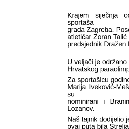
Krajem siječnja o
sportaša
grada Zagreba. Pose
atletičar Zoran Talić
predsjednik Dražen
U veljači je održano 
Hrvatskog paraolimp
Za sportašicu godine
Marija Iveković-Meš
su
nominirani i Brani
Lozanov.
Naš tajnik dodijelio j
ovaj puta bila Strelj