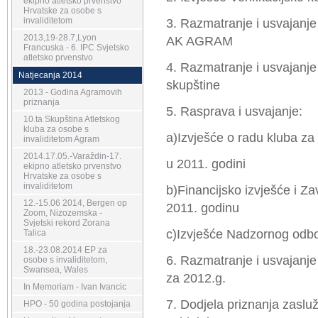
ekipno atletsko prvenstvo
Hrvatske za osobe s
invaliditetom
3. Razmatranje i usvajanje
2013,19-28.7,Lyon
AK AGRAM
Francuska - 6. IPC Svjetsko
atletsko prvenstvo
4. Razmatranje i usvajanj
Natjecanja 2014
skupštine
2013 - Godina Agramovih
priznanja
5. Rasprava i usvajanje:
10.ta Skupština Atletskog
kluba za osobe s
a)Izvješće o radu kluba za 
invaliditetom Agram
2014.17.05.-Varaždin-17.
u 2011. godini
ekipno atletsko prvenstvo
Hrvatske za osobe s
invaliditetom
b)Financijsko izvješće i 
12.-15.06 2014, Bergen op
2011. godinu
Zoom, Nizozemska -
Svjetski rekord Zorana
c)Izvješće Nadzornog odbor
Talica
18.-23.08.2014 EP za
6. Razmatranje i usvajanje
osobe s invaliditetom,
Swansea, Wales
za 2012.g.
In Memoriam - Ivan Ivancic
7. Dodjela priznanja zaslu
HPO - 50 godina postojanja