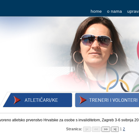
home
o nama
uprav
voreno atletsko prvenstvo Hrvatske za osobe s invaliditetom, Zagreb 3-6 svibnja 20
Stranica:
1
2