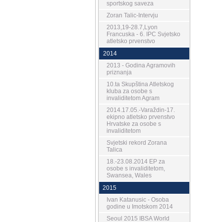
sportskog saveza
Zoran Talic-Intervju
2013,19-28.7,Lyon
Francuska - 6. IPC Svjetsko
atletsko prvenstvo
2014
2013 - Godina Agramovih
priznanja
10.ta Skupština Atletskog
kluba za osobe s
invaliditetom Agram
2014.17.05.-Varaždin-17.
ekipno atletsko prvenstvo
Hrvatske za osobe s
invaliditetom
Svjetski rekord Zorana
Talica
18.-23.08.2014 EP za
osobe s invaliditetom,
Swansea, Wales
2015
Ivan Katanusic - Osoba
godine u Imotskom 2014
Seoul 2015 IBSA World