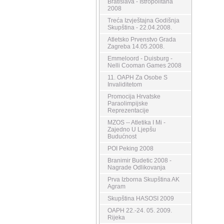
Bratislava - Istropolitana
2008
Treća Izvještajna Godišnja
Skupština - 22.04.2008.
Atletsko Prvenstvo Grada
Zagreba 14.05.2008.
Emmeloord - Duisburg -
Nelli Cooman Games 2008
11. OAPH Za Osobe S
Invaliditetom
Promocija Hrvatske
Paraolimpijske
Reprezentacije
MZOS -- Atletika I Mi -
Zajedno U Ljepšu
Budućnost
POI Peking 2008
Branimir Budetic 2008 -
Nagrade Odlikovanja
Prva Izborna Skupština AK
Agram
Skupština HASOSI 2009
OAPH 22.-24. 05. 2009.
Rijeka