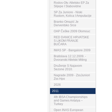
Rodos-Otv. Atletsko EP Za
Slijepe I Slabovidne
SP Za Juniore - Niski
Rastom, Kolica I Amputacije
Branko Omazić Je
Derventsko Srce
OAP Češke 2009 Olomouc
RED DANICE HRVATSKE
S LIKOM FRANJE
BUČARA
IWAS SP - Bangalore 2009
Bratislava 12.12.2009. -
Dvoranski Atletski Miting
Druženje S Najavom
Sezone 2010.
Nagrade 2009 - ZssJuniori
Zss Hpo
2026
2011
4th IBSA Championships
and Games Antalya –
Turkey
Open INAS European