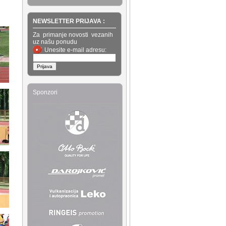
NEWSLETTER PRIJAVA :
Za primanje novosti vezanih
uz našu ponudu
Unesite e-mail adresu:
Sponzori