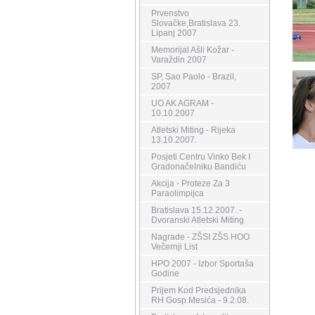
Prvenstvo
Slovačke,Bratislava 23.
Lipanj 2007
Memorijal Ašli Kožar -
Varaždin 2007
SP, Sao Paolo - Brazil,
2007
UO AK AGRAM -
10.10.2007
Atletski Miting - Rijeka
13.10.2007.
Posjeti Centru Vinko Bek I
Gradonačelniku Bandiću
Akcija - Proteze Za 3
Paraolimpijca
Bratislava 15.12.2007. -
Dvoranski Atletski Miting
Nagrade - ZŠSI ZŠS HOO
Večernji List
HPO 2007 - Izbor Sportaša
Godine
Prijem Kod Predsjednika
RH Gosp.Mesića - 9.2.08.