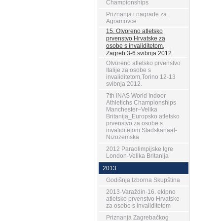
Championships
Priznanja i nagrade za
Agramovce
15. Otvoreno atletsko
prvenstvo Hrvatske za
osobe s invaliditetom,
Zagreb 3-6 svibnja 2012.
Otvoreno atletsko prvenstvo
Italije za osobe s
invaliditetom,Torino 12-13
svibnja 2012.
7th INAS World Indoor
Athletichs Championships
Manchester–Velika
Britanija_Europsko atletsko
prvenstvo za osobe s
invaliditetom Stadskanaal-
Nizozemska
2012 Paraolimpijske Igre
London-Velika Britanija
2013
Godišnja Izborna Skupština
2013-Varaždin-16. ekipno
atletsko prvenstvo Hrvatske
za osobe s invaliditetom
Priznanja Zagrebačkog