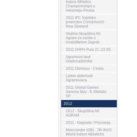
Indoor Athletics
Championships u
Helsinkiju-Finska
2011 IPC Svjetsko
prvenstvo Christchurch -
New Zealand
Sedma Skupština AK
Agram za osobe s
invaliditetom Zagreb
2011 OAPH Pula 21.-22.05.
Agramovci kod
Gradonačelnika
2011 Olomouc - Ceska
Ljetne aktivnosti
Agramovaca
2011 Global Games
Genova Italy - 8. Atletsko
SP
2012
2012 - Skupština AK
AGRAM
2011 - Nagrade i Priznanja
Manchester (GB) - 7th INAS
World Indoor Athletichs