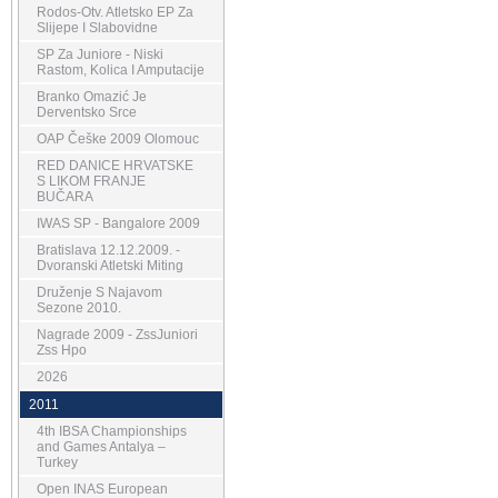
Rodos-Otv. Atletsko EP Za
Slijepe I Slabovidne
SP Za Juniore - Niski
Rastom, Kolica I Amputacije
Branko Omazić Je
Derventsko Srce
OAP Češke 2009 Olomouc
RED DANICE HRVATSKE
S LIKOM FRANJE
BUČARA
IWAS SP - Bangalore 2009
Bratislava 12.12.2009. -
Dvoranski Atletski Miting
Druženje S Najavom
Sezone 2010.
Nagrade 2009 - ZssJuniori
Zss Hpo
2026
2011
4th IBSA Championships
and Games Antalya –
Turkey
Open INAS European