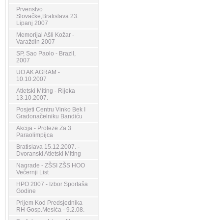
Prvenstvo
Slovačke,Bratislava 23.
Lipanj 2007
Memorijal Ašli Kožar -
Varaždin 2007
SP, Sao Paolo - Brazil,
2007
UO AK AGRAM -
10.10.2007
Atletski Miting - Rijeka
13.10.2007.
Posjeti Centru Vinko Bek I
Gradonačelniku Bandiću
Akcija - Proteze Za 3
Paraolimpijca
Bratislava 15.12.2007. -
Dvoranski Atletski Miting
Nagrade - ZŠSI ZŠS HOO
Večernji List
HPO 2007 - Izbor Sportaša
Godine
Prijem Kod Predsjednika
RH Gosp.Mesića - 9.2.08.