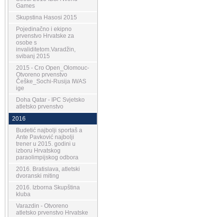
Games
Skupstina Hasosi 2015
Pojedinačno i ekipno
prvenstvo Hrvatske za
osobe s
invaliditetom.Varadžin,
svibanj 2015
2015 - Cro Open_Olomouc-
Otvoreno prvenstvo
Češke_Sochi-Rusija IWAS
ige
Doha Qatar - IPC Svjetsko
atletsko prvenstvo
2016
Budetić najbolji sportaš a
Ante Pavković najbolji
trener u 2015. godini u
izboru Hrvatskog
paraolimpijskog odbora
2016. Bratislava, atletski
dvoranski miting
2016. Izborna Skupština
kluba
Varazdin - Otvoreno
atletsko prvenstvo Hrvatske