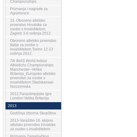
Championships
Priznanja i nagrade za
Agramovce
15. Otvoreno atletsko
prvenstvo Hrvatske za
osobe s invaliditetom,
Zagreb 3-6 svibnja 2012.
Otvoreno atletsko prvenstvo
Italije za osobe s
invaliditetom,Torino 12-13
svibnja 2012.
7th INAS World Indoor
Athletichs Championships
Manchester–Velika
Britanija_Europsko atletsko
prvenstvo za osobe s
invaliditetom Stadskanaal-
Nizozemska
2012 Paraolimpijske Igre
London-Velika Britanija
2013
Godišnja Izborna Skupština
2013-Varaždin-16. ekipno
atletsko prvenstvo Hrvatske
za osobe s invaliditetom
Priznanja Zagrebačkog