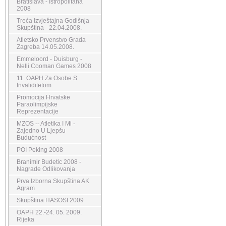
Bratislava - Istropolitana
2008
Treća Izvještajna Godišnja
Skupština - 22.04.2008.
Atletsko Prvenstvo Grada
Zagreba 14.05.2008.
Emmeloord - Duisburg -
Nelli Cooman Games 2008
11. OAPH Za Osobe S
Invaliditetom
Promocija Hrvatske
Paraolimpijske
Reprezentacije
MZOS -- Atletika I Mi -
Zajedno U Ljepšu
Budućnost
POI Peking 2008
Branimir Budetic 2008 -
Nagrade Odlikovanja
Prva Izborna Skupština AK
Agram
Skupština HASOSI 2009
OAPH 22.-24. 05. 2009.
Rijeka