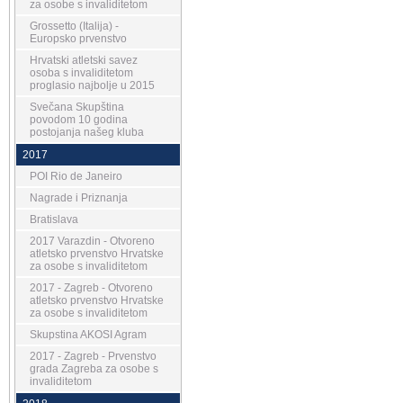
za osobe s invaliditetom
Grossetto (Italija) -
Europsko prvenstvo
Hrvatski atletski savez
osoba s invaliditetom
proglasio najbolje u 2015
Svečana Skupština
povodom 10 godina
postojanja našeg kluba
2017
POI Rio de Janeiro
Nagrade i Priznanja
Bratislava
2017 Varazdin - Otvoreno
atletsko prvenstvo Hrvatske
za osobe s invaliditetom
2017 - Zagreb - Otvoreno
atletsko prvenstvo Hrvatske
za osobe s invaliditetom
Skupstina AKOSI Agram
2017 - Zagreb - Prvenstvo
grada Zagreba za osobe s
invaliditetom