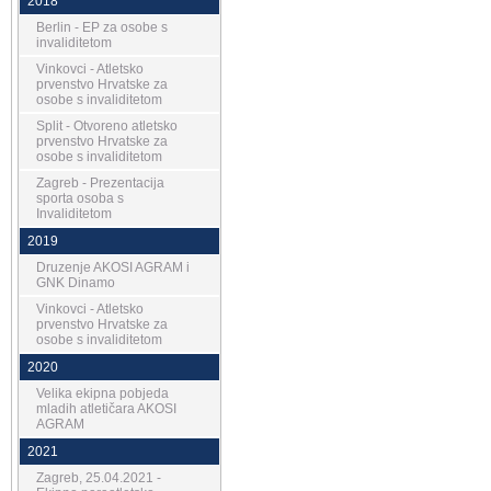
2018
Berlin - EP za osobe s
invaliditetom
Vinkovci - Atletsko
prvenstvo Hrvatske za
osobe s invaliditetom
Split - Otvoreno atletsko
prvenstvo Hrvatske za
osobe s invaliditetom
Zagreb - Prezentacija
sporta osoba s
Invaliditetom
2019
Druzenje AKOSI AGRAM i
GNK Dinamo
Vinkovci - Atletsko
prvenstvo Hrvatske za
osobe s invaliditetom
2020
Velika ekipna pobjeda
mladih atletičara AKOSI
AGRAM
2021
Zagreb, 25.04.2021 -