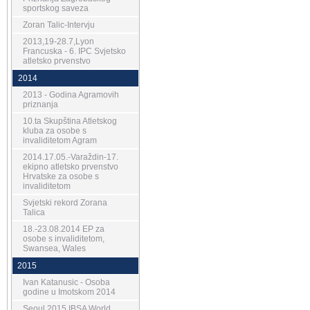
sportskog saveza
Zoran Talic-Intervju
2013,19-28.7,Lyon
Francuska - 6. IPC Svjetsko
atletsko prvenstvo
2014
2013 - Godina Agramovih
priznanja
10.ta Skupština Atletskog
kluba za osobe s
invaliditetom Agram
2014.17.05.-Varaždin-17.
ekipno atletsko prvenstvo
Hrvatske za osobe s
invaliditetom
Svjetski rekord Zorana
Talica
18.-23.08.2014 EP za
osobe s invaliditetom,
Swansea, Wales
2015
Ivan Katanusic - Osoba
godine u Imotskom 2014
Seoul 2015 IBSA World