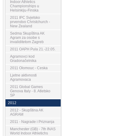
Indoor Athletics
Championships u
Helsinkiju-Finska
2011 IPC Svjetsko
prvenstvo Christchurch -
New Zealand
Sedma Skupština AK
Agram za osobe s
invaliditetom Zagreb
2011 OAPH Pula 21.-22.05.
Agramovci kod
Gradonačelnika
2011 Olomouc - Ceska
Ljetne aktivnosti
Agramovaca
2011 Global Games
Genova Italy - 8. Atletsko
SP
2012
2012 - Skupština AK
AGRAM
2011 - Nagrade i Priznanja
Manchester (GB) - 7th INAS
World Indoor Athletichs